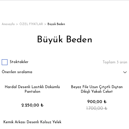
Geri Dön
Geri Dön
Geri Dön
Geri Dön
Geri Dön
Geri Dön
Geri Dön
ON
EN
ÜZDAN
LAR
Trençkot
Trençkot
Anasayfa
ÖZEL FİYATLAR
Büyük Beden
Büyük Beden
Trençkot
Trençkot
Yağmurluk
Yağmurluk
Stoktakiler
Toplam 3 ürün
Hardal Desenli Lastikli Dökümlü
Beyaz File Uzun Çıtçıtlı Dıştan
Pantalon
Dikişli Yakalı Ceket
ı
900,00 ₺
2.250,00 ₺
bı
ka
1.700,00 ₺
Kemik Arkası Desenli Kolsuz Yelek