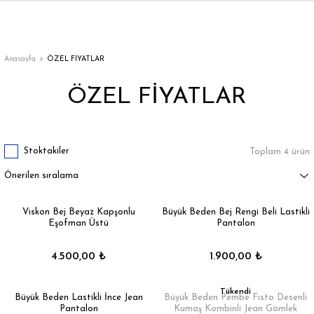
Geri Dön
Geri Dön
Geri Dön
Geri Dön
Geri Dön
Geri Dön
Geri Dön
ON
EN
ÜZDAN
LAR
Trençkot
Trençkot
Anasayfa
ÖZEL FİYATLAR
ÖZEL FİYATLAR
Trençkot
Trençkot
Yağmurluk
Yağmurluk
Stoktakiler
Toplam 4 ürün
Viskon Bej Beyaz Kapşonlu
Büyük Beden Bej Rengi Beli Lastikli
Eşofman Üstü
Pantalon
ı
4.500,00 ₺
1.900,00 ₺
bı
ka
Tükendi
Büyük Beden Lastikli İnce Jean
Büyük Beden Pembe Fisto Desenli
Pantalon
Kumaş Kombinli Jean Gömlek