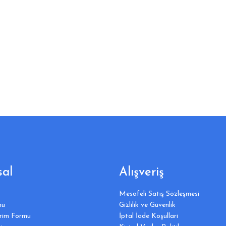
al
Alışveriş
Mesafeli Satış Sözleşmesi
mu
Gizlilik ve Güvenlik
irim Formu
İptal İade Koşullari