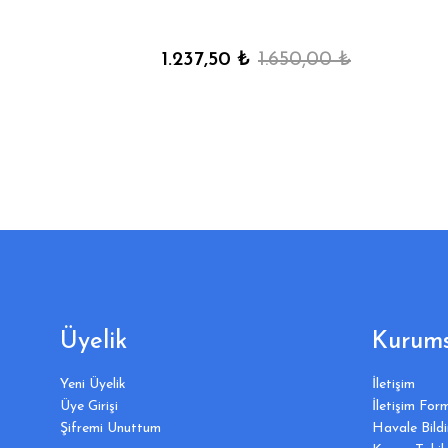
1.237,50 ₺
1.650,00 ₺
Üyelik
Kurums
Yeni Üyelik
İletişim
Üye Girişi
İletişim For
Şifremi Unuttum
Havale Bild