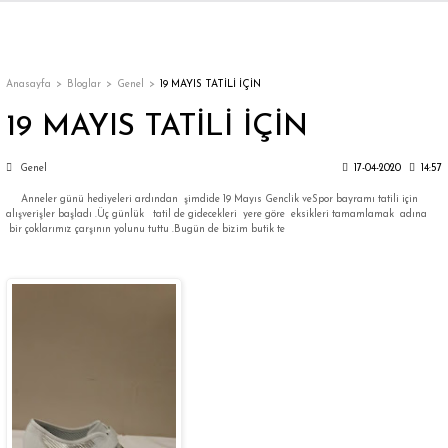
Geri Dön
Geri Dön
Geri Dön
Geri Dön
Geri Dön
Geri Dön
Geri Dön
ON
EN
ÜZDAN
LAR
Trençkot
Trençkot
Anasayfa
Bloglar
Genel
19 MAYIS TATİLİ İÇİN
19 MAYIS TATİLİ İÇİN
Trençkot
Trençkot
Genel
17-04-2020
14:57
Yağmurluk
Yağmurluk
Anneler günü hediyeleri ardından şimdide 19 Mayıs Genclik veSpor bayramı tatili için
alışverişler başladı .Üç günlük tatil de gidecekleri yere göre eksikleri tamamlamak adına
bir çoklarımız çarşının yolunu tuttu .Bugün de bizim butik te
ı
bı
ka