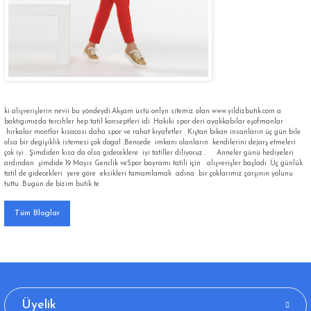
ki alışverişlerin nevii bu yöndeydi.Akşam üstü onlyn sitemiz olan www.yildizbutik.com a
baktıgımızda tercihler hep tatil konseptleri idi .Hakiki spor deri ayakkabılar eşofmanlar
hırkalar montlar kısacası daha spor ve rahat kıyafetler . Kıştan bıkan insanların üç gün bile
olsa bir degişiklik istemesi çok dogal .Bencede imkanı olanların kendilerini dejarş etmeleri
çok iyi . Şimdiden kısa da olsa gideceklere iyi tatiller diliyoruz . Anneler günü hediyeleri
ardından şimdide 19 Mayıs Genclik veSpor bayramı tatili için alışverişler başladı .Üç günlük
tatil de gidecekleri yere göre eksikleri tamamlamak adına bir çoklarımız çarşının yolunu
tuttu .Bugün de bizim butik te
Tüm Bloglar
Üyelik