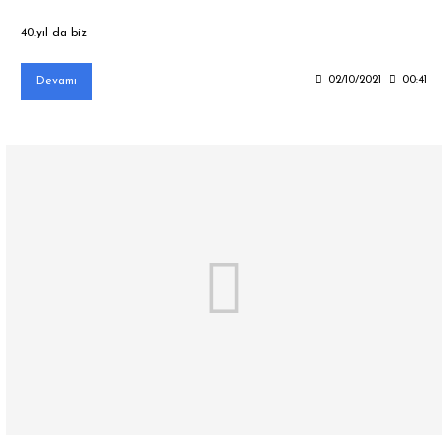
40.yıl da biz
Devamı
02/10/2021
00:41