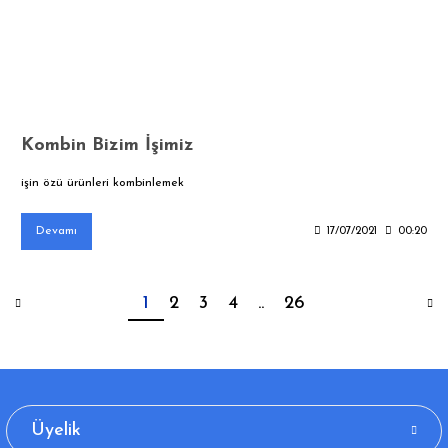
Kombin Bizim İşimiz
işin özü ürünleri kombinlemek
Devamı
17/07/2021
00:20
1
2
3
4
..
26
Üyelik