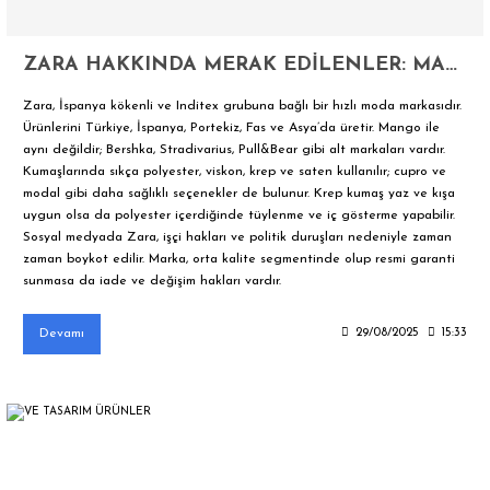
ZARA HAKKINDA MERAK EDİLENLER: MARKA, KUMAŞLAR VE BOYKOT ÇAĞRILARI
Zara, İspanya kökenli ve Inditex grubuna bağlı bir hızlı moda markasıdır.
Ürünlerini Türkiye, İspanya, Portekiz, Fas ve Asya’da üretir. Mango ile
aynı değildir; Bershka, Stradivarius, Pull&Bear gibi alt markaları vardır.
Kumaşlarında sıkça polyester, viskon, krep ve saten kullanılır; cupro ve
modal gibi daha sağlıklı seçenekler de bulunur. Krep kumaş yaz ve kışa
uygun olsa da polyester içerdiğinde tüylenme ve iç gösterme yapabilir.
Sosyal medyada Zara, işçi hakları ve politik duruşları nedeniyle zaman
zaman boykot edilir. Marka, orta kalite segmentinde olup resmi garanti
sunmasa da iade ve değişim hakları vardır.
Devamı
29/08/2025
15:33