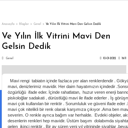
Geri Dön
Geri Dön
Geri Dön
Geri Dön
Geri Dön
Geri Dön
Geri Dön
ON
EN
ÜZDAN
LAR
Trençkot
Trençkot
Anasayfa
Bloglar
Genel
Ve Yılın İlk Vitrini Mavi Den Gelsin Dedik
Ve Yılın İlk Vitrini Mavi Den
Trençkot
Trençkot
Gelsin Dedik
Yağmurluk
Yağmurluk
Genel
10-01-2022
19:11
Mavi rengi tabiatın içinde fazlaca yer alan renklerdendir . Gö
mavi, denizlerimiz mavidir. Her daim hayatımızın içindedir .Son
özgürlüğü ifade eder. İçinde rahatlatan, huzur veren enerji barın
ı
piskoloğlar sadakati , dürüstlüğü mavi ile ifade ederler . İş görüş
mavi çok kullanılan bir renktir . Sorumluluk ve güveni ifade eder 
bı
ka
mavi çok nitelikli bir renk olarak karşımıza çıkıyor .Ama ben ma
severim. O renkle ayrıca bağım var herhalde. Evdeki objeler, ak
desenlerin renkleri hep mavidir. Üstüm başım dolabımda siyaht
gelen ikinci renktir . Bir ay süren yeni yıl vitrininde siyahlar ,beya