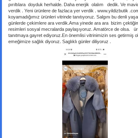
pırıltılara doyduk herhalde. Daha enerjik olalım dedik. Ve mavi
verdik . Yeni ürünlere de fazlaca yer verdik . www.yildizbutik .
koyamadığımız ürünleri vitrinde tanıtıyoruz. Salgını bu denli yaş
günlerde çekimlere ara verdik.Ama yinede ara ara bizim çektiği
resimleri sosyal mecralarda paylaşıyoruz. Amatörce de olsa. ür
tanıtmaya gayret ediyoruz.En önemlisi vitrinimizin ses getirmiş 
emeğimize sağlık diyoruz. Saglıklı günler diliyoruz .