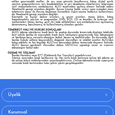
edilen gayrimaddi mallar, ile ses veya görüntü kayıtlarının, kitap, dijital içerik,
yazılım programlarının, veri kaydedebilme ve veri depolama cihazlarının, bilgisayar
sarf malzemelerinin, ambalajının ALICI tarafından açılmış olması halinde iadesi
Yönetmelik gereği mümkün değildir. Ayrıca Cayma hakkı süresi sona ermeden önce,
tüketicinin onayı ile ifasına başlanan hizmetlere ilişkin cayma hakkının kullanılması
da Yönetmelik gereği mümkün değildir.
Kozmetik ve kişisel bakım ürünleri, iç giyim ürünleri, mayo, bikini, kitap,
kopyalanabilir yazılım ve programlar, DVD, VCD, CD ve kasetler ile kırtasiye sarf
malzemeleri (toner, kartuş, şerit vb.) iade edilebilmesi için ambalajlarının açılmamış,
denenmemiş, bozulmamış ve kullanılmamış olmaları gerekir.
TEMERRÜT HALİ VE HUKUKİ SONUÇLARI
ALICI, ödeme işlemlerini kredi kartı ile yaptığı durumda temerrüde düştüğü takdirde,
kart sahibi banka ile arasındaki kredi kartı sözleşmesi çerçevesinde faiz ödeyeceğini
ve bankaya karşı sorumlu olacağını kabul, beyan ve taahhüt eder. Bu durumda ilgili
banka hukuki yollara başvurabilir; doğacak masrafları ve vekâlet ücretini ALICI’dan
talep edebilir ve her koşulda ALICI’nın borcundan dolayı temerrüde düşmesi halinde,
ALICI, borcun gecikmeli ifasından dolayı SATICI’nın uğradığı zarar ve ziyanını
ödeyeceğini kabul eder.
ÖDEME VE TESLİMAT
Banka Havalesi veya EFT (Elektronik Fon Transferi) yapabilirsiniz.
Sitemiz üzerinden kredi kartlarınız ile, Her türlü kredi kartınıza online tek ödeme ya
da online taksit imkânlarından yararlanabilirsiniz. Online ödemelerinizde siparişiniz
sonunda kredi kartınızdan tutar çekim işlemi gerçekleşecektir.
Üyelik
Kurumsal