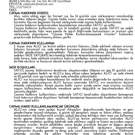
ADRES:
Vefa Bey sok. Say Apt. No:23E Gayrettepe
EPOSTA:
yildizbutik@hotmail.com
TEL:
2122726515
FAKS:
CAYMA HAKKININ SÜRESİ:
Alıcı, satın aldığı eğer bir hizmet ise, bu 14 günlük süre sözleşmenin imzalandığı
tarihten itibaren başlar. Cayma hakkı süresi sona ermeden önce, tüketicinin onayı ile
hizmetin ifasına başlanan hizmet sözleşmelerinde cayma hakkı kullanılamaz.
Cayma hakkının kullanımından kaynaklanan masraflar SATICI’ ya aittir.
Cayma hakkının kullanılması için 14 (ondört) günlük süre içinde SATICI' ya iadeli
taahhütlü posta, faks veya eposta ile yazılı bildirimde bulunulması ve ürünün işbu
sözleşmede düzenlenen "Cayma Hakkı Kullanılamayacak Ürünler" hükümleri
çerçevesinde kullanılmamış olması şarttır.
CAYMA HAKKININ KULLANIMI:
3. kişiye veya ALICI’ ya teslim edilen ürünün faturası, (İade edilmek istenen ürünün
faturası kurumsal ise, iade ederken kurumun düzenlemiş olduğu iade faturası ile
birlikte gönderilmesi gerekmektedir. Faturası kurumlar adına düzenlenen sipariş
iadeleri İADE FATURASI kesilmediği takdirde tamamlanamayacaktır.)
İade formu, İade edilecek ürünlerin kutusu, ambalajı, varsa standart aksesuarları ile
birlikte eksiksiz ve hasarsız olarak teslim edilmesi gerekmektedir.
İADE KOŞULLARI:
SATICI, cayma bildiriminin kendisine ulaşmasından itibaren en geç 10 günlük süre
içerisinde toplam bedeli ve ALICI’yı borç altına sokan belgeleri ALICI’ ya iade etmek
ve 20 günlük süre içerisinde malı iade almakla yükümlüdür.
ALICI’ nın kusurundan kaynaklanan bir nedenle malın değerinde bir azalma olursa
veya iade imkânsızlaşırsa ALICI kusuru oranında SATICI’ nın zararlarını tazmin
etmekle yükümlüdür. Ancak cayma hakkı süresi içinde malın veya ürünün usulüne
uygun kullanılması sebebiyle meydana gelen değişiklik ve bozulmalardan ALICI
sorumlu değildir.
Cayma hakkının kullanılması nedeniyle SATICI tarafından düzenlenen kampanya
limit tutarının altına düşülmesi halinde kampanya kapsamında faydalanılan indirim
miktarı iptal edilir.
CAYMA HAKKI KULLANILAMAYACAK ÜRÜNLER:
ALICI’nın isteği veya açıkça kişisel ihtiyaçları doğrultusunda hazırlanan ve geri
gönderilmeye müsait olmayan, iç giyim alt parçaları, mayo ve bikini altları, makyaj
malzemeleri, tek kullanımlık ürünler, çabuk bozulma tehlikesi olan veya son kullanma
tarihi geçme ihtimali olan mallar, ALICI’ya teslim edilmesinin ardından ALICI
tarafından ambalajı açıldığı takdirde iade edilmesi sağlık ve hijyen açısından uygun
olmayan ürünler, teslim edildikten sonra başka ürünlerle karışan ve doğası gereği
ayrıştırılması mümkün olmayan ürünler, Abonelik sözleşmesi kapsamında
sağlananlar dışında, gazete ve dergi gibi süreli yayınlara ilişkin mallar, Elektronik
ortamda anında ifa edilen hizmetler veya tüketiciye anında teslim