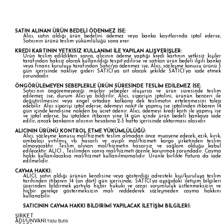
SATIN ALINAN ÜRÜN BEDELİ ÖDENMEZ İSE:
Alıcı, satın aldığı ürün bedelini ödemez veya banka kayıtlarında iptal ederse,
Satıcının ürünü teslim yükümlülüğü sona erer.
KREDİ KARTININ YETKİSİZ KULLANIMI İLE YAPILAN ALIŞVERİŞLER:
Ürün teslim edildikten sonra, alıcının ödeme yaptığı kredi kartının yetkisiz kişiler
tarafından haksız olarak kullanıldığı tespit edilirse ve satılan ürün bedeli ilgili banka
veya finans kuruluşu tarafından Satıcı'ya ödenmez ise, Alıcı, sözleşme konusu ürünü 3
gün içerisinde nakliye gideri SATICI’ya ait olacak şekilde SATICI’ya iade etmek
zorundadır.
ÖNGÖRÜLEMEYEN SEBEPLERLE ÜRÜN SÜRESİNDE TESLİM EDİLEMEZ İSE:
Satıcı’nın öngöremeyeceği mücbir sebepler oluşursa ve ürün süresinde teslim
edilemez ise, durum Alıcı’ya bildirilir. Alıcı, siparişin iptalini, ürünün benzeri ile
değiştirilmesini veya engel ortadan kalkana dek teslimatın ertelenmesini talep
edebilir. Alıcı siparişi iptal ederse; ödemeyi nakit ile yapmış ise iptalinden itibaren 14
gün içinde kendisine nakden bu ücret ödenir. Alıcı, ödemeyi kredi kartı ile yapmış ise
ve iptal ederse, bu iptalden itibaren yine 14 gün içinde ürün bedeli bankaya iade
edilir, ancak bankanın alıcının hesabına 2-3 hafta içerisinde aktarması olasıdır.
ALICININ ÜRÜNÜ KONTROL ETME YÜKÜMLÜLÜĞÜ:
Alıcı, sözleşme konusu mal/hizmeti teslim almadan önce muayene edecek; ezik, kırık,
ambalajı yırtılmış vb. hasarlı ve ayıplı mal/hizmeti kargo şirketinden teslim
almayacaktır. Teslim alınan mal/hizmetin hasarsız ve sağlam olduğu kabul
edilecektir. ALICI , Teslimden sonra mal/hizmeti özenle korunmak zorundadır. Cayma
hakkı kullanılacaksa mal/hizmet kullanılmamalıdır. Ürünle birlikte Fatura da iade
edilmelidir.
CAYMA HAKKI:
ALICI; satın aldığı ürünün kendisine veya gösterdiği adresteki kişi/kuruluşa teslim
tarihinden itibaren 14 (on dört) gün içerisinde, SATICI’ya aşağıdaki iletişim bilgileri
üzerinden bildirmek şartıyla hiçbir hukuki ve cezai sorumluluk üstlenmeksizin ve
hiçbir gerekçe göstermeksizin malı reddederek sözleşmeden cayma hakkını
kullanabilir.
SATICININ CAYMA HAKKI BİLDİRİMİ YAPILACAK İLETİŞİM BİLGİLERİ:
ŞİRKET
ADI/UNVANI:
Yıldız Butik