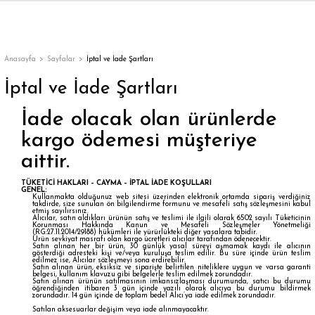
Geri Dön
Geri Dön
Geri Dön
Geri Dön
Geri Dön
Geri Dön
Geri Dön
ON
EN
ÜZDAN
LAR
Trençkot
Trençkot
Anasayfa
Sayfalar
İptal ve İade Şartları
İptal ve İade Şartları
Trençkot
Trençkot
İade olacak olan ürünlerde
Yağmurluk
Yağmurluk
kargo ödemesi müşteriye
aittir.
TÜKETİCİ HAKLARI – CAYMA – İPTAL İADE KOŞULLARI
GENEL:
Kullanmakta olduğunuz web sitesi üzerinden elektronik ortamda sipariş verdiğiniz
takdirde, size sunulan ön bilgilendirme formunu ve mesafeli satış sözleşmesini kabul
etmiş sayılırsınız.
Alıcılar, satın aldıkları ürünün satış ve teslimi ile ilgili olarak 6502 sayılı Tüketicinin
Korunması Hakkında Kanun ve Mesafeli Sözleşmeler Yönetmeliği
ı
(RG:27.11.2014/29188) hükümleri ile yürürlükteki diğer yasalara tabidir.
Ürün sevkiyat masrafı olan kargo ücretleri alıcılar tarafından ödenecektir.
Satın alınan her bir ürün, 30 günlük yasal süreyi aşmamak kaydı ile alıcının
gösterdiği adresteki kişi ve/veya kuruluşa teslim edilir. Bu süre içinde ürün teslim
edilmez ise, Alıcılar sözleşmeyi sona erdirebilir.
bı
ka
Satın alınan ürün, eksiksiz ve siparişte belirtilen niteliklere uygun ve varsa garanti
belgesi, kullanım klavuzu gibi belgelerle teslim edilmek zorundadır.
Satın alınan ürünün satılmasının imkansızlaşması durumunda, satıcı bu durumu
öğrendiğinden itibaren 3 gün içinde yazılı olarak alıcıya bu durumu bildirmek
zorundadır. 14 gün içinde de toplam bedel Alıcı’ya iade edilmek zorundadır.
Satılan aksesuarlar değişim veya iade alınmayacaktır.