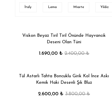
İtaly
Lema
Miarte
Yıldız
Viskon Beyaz Tiril Tiril Önünde Hayvancık
Deseni Olan Tüni
1.690,00 ₺
2.400,00 ₺
Tül Astarlı Tahta Boncuklu Girik Kol İnce Askı
Kemik Haki Desenli Şık Bluz
2.600,00 ₺
3.800,00 ₺