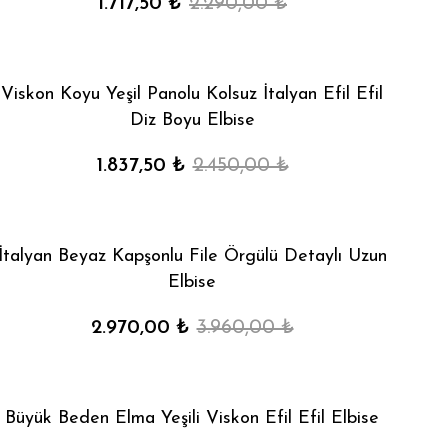
1.717,50 ₺
2.290,00 ₺
Viskon Koyu Yeşil Panolu Kolsuz İtalyan Efil Efil
Diz Boyu Elbise
1.837,50 ₺
2.450,00 ₺
İtalyan Beyaz Kapşonlu File Örgülü Detaylı Uzun
Elbise
2.970,00 ₺
3.960,00 ₺
Büyük Beden Elma Yeşili Viskon Efil Efil Elbise