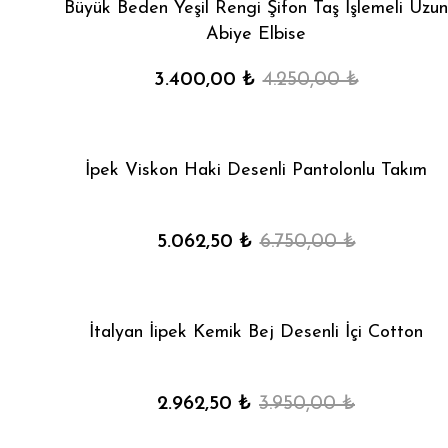
Büyük Beden Yeşil Rengi Şifon Taş İşlemeli Uzun
Abiye Elbise
3.400,00 ₺
4.250,00 ₺
İpek Viskon Haki Desenli Pantolonlu Takım
5.062,50 ₺
6.750,00 ₺
İtalyan İipek Kemik Bej Desenli İçi Cotton
2.962,50 ₺
3.950,00 ₺