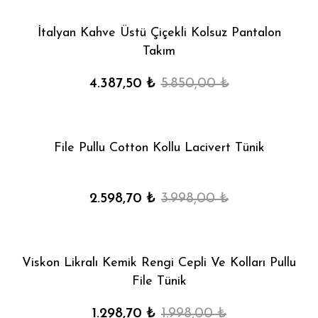
İtalyan Kahve Üstü Çiçekli Kolsuz Pantalon
Takım
4.387,50 ₺
5.850,00 ₺
File Pullu Cotton Kollu Lacivert Tünik
2.598,70 ₺
3.998,00 ₺
Viskon Likralı Kemik Rengi Cepli Ve Kolları Pullu
File Tünik
1.298,70 ₺
1.998,00 ₺