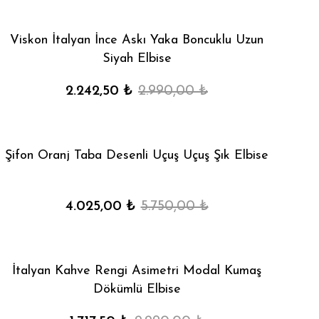
Viskon İtalyan İnce Askı Yaka Boncuklu Uzun
Siyah Elbise
2.242,50 ₺
2.990,00 ₺
Şifon Oranj Taba Desenli Uçuş Uçuş Şık Elbise
4.025,00 ₺
5.750,00 ₺
İtalyan Kahve Rengi Asimetri Modal Kumaş
Dökümlü Elbise