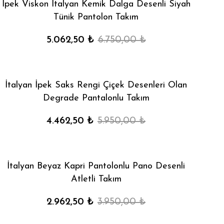
İpek Viskon İtalyan Kemik Dalga Desenli Siyah
Tünik Pantolon Takım
5.062,50 ₺
6.750,00 ₺
İtalyan İpek Saks Rengi Çiçek Desenleri Olan
Degrade Pantalonlu Takım
4.462,50 ₺
5.950,00 ₺
İtalyan Beyaz Kapri Pantolonlu Pano Desenli
Atletli Takım
2.962,50 ₺
3.950,00 ₺