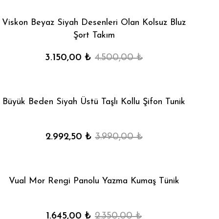
Viskon Beyaz Siyah Desenleri Olan Kolsuz Bluz
Şort Takım
3.150,00 ₺
4.500,00 ₺
Büyük Beden Siyah Üstü Taşlı Kollu Şifon Tunik
2.992,50 ₺
3.990,00 ₺
Vual Mor Rengi Panolu Yazma Kumaş Tünik
1.645,00 ₺
2.350,00 ₺