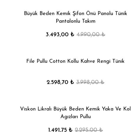
Büyük Beden Kemik Şifon Önü Panolu Tünik
Pantalonlu Takım
3.493,00 ₺
4.990,00 ₺
File Pullu Cotton Kollu Kahve Rengi Tünik
2.598,70 ₺
3.998,00 ₺
Viskon Likralı Büyük Beden Kemik Yaka Ve Kol
Agızları Pullu
1.491,75 ₺
2.295,00 ₺