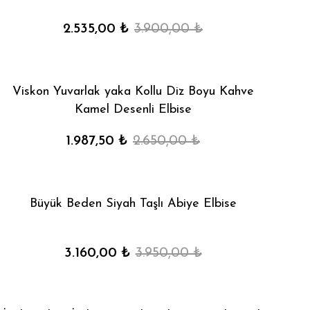
2.535,00 ₺
3.900,00 ₺
Viskon Yuvarlak yaka Kollu Diz Boyu Kahve
Kamel Desenli Elbise
1.987,50 ₺
2.650,00 ₺
Büyük Beden Siyah Taşlı Abiye Elbise
3.160,00 ₺
3.950,00 ₺