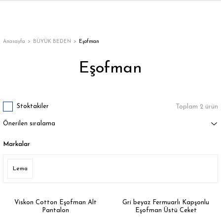
Geri Dön
Geri Dön
Geri Dön
Geri Dön
Geri Dön
Geri Dön
Geri Dön
ON
EN
ÜZDAN
LAR
Trençkot
Trençkot
Anasayfa
BÜYÜK BEDEN
Eşofman
Eşofman
Trençkot
Trençkot
Yağmurluk
Yağmurluk
Stoktakiler
Toplam 2 ürün
Markalar
ı
Lema
bı
ka
Viskon Cotton Eşofman Alt
Gri beyaz Fermuarlı Kapşonlu
Pantalon
Eşofman Üstü Ceket