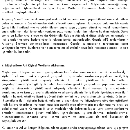
alışveriş sitemizin sunduğu ürün ve/veya hizmetlere bağlılık oluşturulması ve/veya
arttırılması süreçlerinin planlanması ve icrası kapsamında Müşteri’nin vereceği onayı
doğrultusunda işlenebilecek ve işbu Kişisel Verilerin Korunması Metnin’nde belirtilen
taraflarla paylaşılabilecektir.
Alışveriş Sitemiz; online davranışsal reklamcılık ve pazarlama yapılabilmesi amacıyla siteye
gelen kullanıcının üye olmasalar dahi sitedeki davranışlarını tarayıcıda bulunan bir cookie
(çerez) ile ilişkilendirme ve görüntülenen sayfa sayısı, ziyaret süresi ve hedef tamamlama
sayısı gibi metrikleri temel alan yeniden pazarlama listeleri tanımlama hakkını haizdir. Daha
sonra bu kullanıcıya sitede ya da Görüntülü Reklam Ağı’ndaki diğer sitelerde, kullanıcıların
ilgi alanlarına göre hedefe yönelik reklam içeriği gösterilebilir. Google AFS reklamlarının
Alışveriş Sitemize yönlendirilmesi esnasında Google kullanıcıların tarayıcısına çerez
yerleştirebilir veya bunlarda yer alan çerezleri okuyabilir veya bilgi toplamak amacı ile web
işaretleri kullanabilir.
4. Müşterilere Ait Kişisel Verilerin Aktarımı:
Müşterilere ait kişisel veriler, alışveriş sitemiz tarafından sunulan ürün ve hizmetlerden ilgili
kişileri faydalandırmak için gerekli çalışmaların iş birimleri tarafından yapılması ve ilgili iş
süreçlerinin yürütülmesi, alışveriş sitemiz tarafından yürütülen ticari faaliyetlerin
gerçekleştirilmesi için ilgili iş birimleri tarafından gerekli çalışmaların yapılması ve buna
bağlı iş süreçlerinin yürütülmesi, alışveriş sitemizin ticari ve/veya iş stratejilerinin
planlanması ve icrası, alışveriş sitemizin ve alışveriş sitemiz ile iş ilişkisi içerisinde olan ilgili
kişilerin hukuki, teknik ve ticari-iş güvenliğinin temini ile alışveriş sitemizin sunduğu ürün ve
hizmetlerin ilgili kişilerin beğeni, kullanım alışkanlıkları ve ihtiyaçlarına göre özelleştirilerek
ilgili kişilere önerilmesi ve tanıtılması için gerekli olan aktivitelerin planlanması ve icrası da
dahil olmak üzere Kanun’un 8. ve 9. maddelerinde belirtilen kişisel veri işleme şartları ve
amaçları çerçevesinde Şirket yetkilileri, iştiraklerimiz, iş ortaklarımız, tedarikçilerimiz,
hissedarlarımız, kanunen yetkili kamu kurum ve kuruluşları ile özel kurumlar ile
paylaşılabilecektir.
Kullanıcının Ad ve İletişim Bilgileri, ödeme aşamasında onaylayacağı ödeme kuruluşu çerçeve