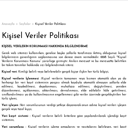
Geri Dön
Geri Dön
Geri Dön
Geri Dön
Geri Dön
Geri Dön
Geri Dön
ON
EN
ÜZDAN
LAR
Trençkot
Trençkot
Anasayfa
Sayfalar
Kişisel Veriler Politikası
Kişisel Veriler Politikası
Trençkot
Trençkot
KİŞİSEL VERİLERİN KORUNMASI HAKKINDA BİLGİLENDİRME
Yağmurluk
Yağmurluk
Gerek web sitemizi kullanırken, gerekse başka yollarla tarafımıza iletmiş olduğunuz kişisel
bilgilerinizin güvenliğinin sağlanmasına son derece önem vermektedir. 6698 Sayılı "Kişisel
Verilerin Korunması Kanunu” yürürlüğe girmiştir. Anılan mevzuat ve bu mevzuatta belirtilen
bir takım tanımlar hakkında sizi bilgilendirmek isteriz:
Kişisel veri
: Kimliği belirli veya belirlenebilir gerçek kişiye ilişkin her türlü bilgiyi,
Kişisel verilerin İşlenmesi :
Kişisel verilerin tamamen veya kısmen otomatik olan ya da
herhangi bir veri kayıt sisteminin parçası olmak kaydıyla otomatik olmayan yollarla elde
edilmesi, kaydedilmesi, depolanması, muhafaza edilmesi, değiştirilmesi, yeniden
düzenlenmesi, açıklanması, aktarılması, devralınması, elde edilebilir hâle getirilmesi,
ı
sınıflandırılması ya da kullanılmasının engellenmesi gibi veriler üzerinde gerçekleştirilen her
türlü işlemi,
Veri işleyen :
Veri sorumlusunun verdiği yetkiye dayanarak onun adına kişisel verileri işleyen
bı
ka
gerçek veya tüzel kişiyi,
Veri kayıt sistemi :
Kişisel verilerin belirli kriterlere göre yapılandırılarak işlendiği kayıt
sistemini,
Veri sorumlusu :
Kişisel verilerin işleme amaçlarını ve vasıtalarını belirleyen, veri kayıt