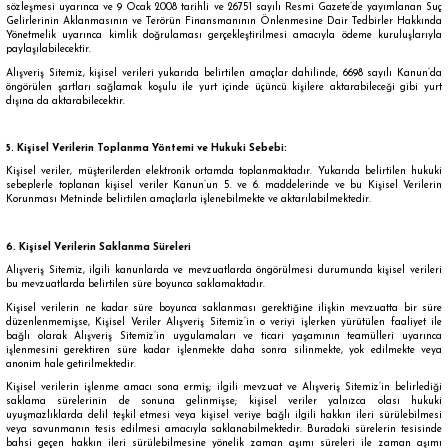
sözleşmesi uyarınca ve 9 Ocak 2008 tarihli ve 26751 sayılı Resmi Gazete’de yayımlanan Suç
Gelirlerinin Aklanmasının ve Terörün Finansmanının Önlenmesine Dair Tedbirler Hakkında
Yönetmelik uyarınca kimlik doğrulaması gerçekleştirilmesi amacıyla ödeme kuruluşlarıyla
paylaşılabilecektir.
Alışveriş Sitemiz, kişisel verileri yukarıda belirtilen amaçlar dahilinde, 6698 sayılı Kanun’da
öngörülen şartları sağlamak koşulu ile yurt içinde üçüncü kişilere aktarabileceği gibi yurt
dışına da aktarabilecektir.
5. Kişisel Verilerin Toplanma Yöntemi ve Hukuki Sebebi:
Kişisel veriler, müşterilerden elektronik ortamda toplanmaktadır. Yukarıda belirtilen hukuki
sebeplerle toplanan kişisel veriler Kanun’un 5. ve 6. maddelerinde ve bu Kişisel Verilerin
Korunması Metninde belirtilen amaçlarla işlenebilmekte ve aktarılabilmektedir.
6. Kişisel Verilerin Saklanma Süreleri
Alışveriş Sitemiz, ilgili kanunlarda ve mevzuatlarda öngörülmesi durumunda kişisel verileri
bu mevzuatlarda belirtilen süre boyunca saklamaktadır.
Kişisel verilerin ne kadar süre boyunca saklanması gerektiğine ilişkin mevzuatta bir süre
düzenlenmemişse, Kişisel Veriler Alışveriş Sitemiz’in o veriyi işlerken yürütülen faaliyet ile
bağlı olarak Alışveriş Sitemiz’in uygulamaları ve ticari yaşamının teamülleri uyarınca
işlenmesini gerektiren süre kadar işlenmekte daha sonra silinmekte, yok edilmekte veya
anonim hale getirilmektedir.
Kişisel verilerin işlenme amacı sona ermiş; ilgili mevzuat ve Alışveriş Sitemiz’in belirlediği
saklama sürelerinin de sonuna gelinmişse; kişisel veriler yalnızca olası hukuki
uyuşmazlıklarda delil teşkil etmesi veya kişisel veriye bağlı ilgili hakkın ileri sürülebilmesi
veya savunmanın tesis edilmesi amacıyla saklanabilmektedir. Buradaki sürelerin tesisinde
bahsi geçen hakkın ileri sürülebilmesine yönelik zaman aşımı süreleri ile zaman aşımı