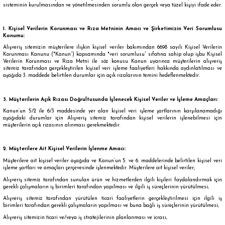
sisteminin kurulmasından ve yönetilmesinden sorumlu olan gerçek veya tüzel kişiyi ifade eder.
1. Kişisel Verilerin Korunması ve Rıza Metninin Amacı ve Şirketimizin Veri Sorumlusu
Konumu:
Alışveriş sitemizin müşterilere ilişkin kişisel veriler bakımından 6698 sayılı Kişisel Verilerin
Korunması Kanunu ("Kanun”) kapsamında "veri sorumlusu” sıfatına sahip olup işbu Kişisel
Verilerin Korunması ve Rıza Metni ile söz konusu Kanun uyarınca müşterilerin alışveriş
sitemiz tarafından gerçekleştirilen kişisel veri işleme faaliyetleri hakkında aydınlatılması ve
aşağıda 3. maddede belirtilen durumlar için açık rızalarının temini hedeflenmektedir.
3. Müşterilerin Açık Rızası Doğrultusunda İşlenecek Kişisel Veriler ve İşleme Amaçları:
Kanun’un 5/2 ile 6/3 maddesinde yer alan kişisel veri işleme şartlarının karşılanamadığı
aşağıdaki durumlar için Alışveriş sitemiz tarafından kişisel verilerin işlenebilmesi için
müşterilerin açık rızasının alınması gerekmektedir.
2. Müşterilere Ait Kişisel Verilerin İşlenme Amacı:
Müşterilere ait kişisel veriler aşağıda ve Kanun’un 5. ve 6. maddelerinde belirtilen kişisel veri
işleme şartları ve amaçları çerçevesinde işlenmektedir. Müşterilere ait kişisel veriler;
Alışveriş sitemiz tarafından sunulan ürün ve hizmetlerden ilgili kişileri faydalandırmak için
gerekli çalışmaların iş birimleri tarafından yapılması ve ilgili iş süreçlerinin yürütülmesi,
Alışveriş sitemiz tarafından yürütülen ticari faaliyetlerin gerçekleştirilmesi için ilgili iş
birimleri tarafından gerekli çalışmaların yapılması ve buna bağlı iş süreçlerinin yürütülmesi,
Alışveriş sitemizin ticari ve/veya iş stratejilerinin planlanması ve icrası,