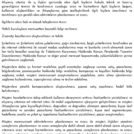
Alışveriş sitemiz ile iş ilişkisi içerisinde olan ilgili kişilerin hukuki, teknik ve ticari-iş
güvenliğinin temini ile tarafımızın sunduğu ürün ve hizmetlerin ilgili kişilerin beğeni,
kullanım alışkanlıkları ve ihtiyaçlarına göre özelleştirilerek ilgili kişilere önerilmesi ve
tanıtılması için gerekli olan aktivitelerin planlanması ve icrası,
İlgililerin olası hak ve alacak taleplerinin tesisi
Yetkili kuruluşlara mevzuattan kaynaklı bilgi verilmesi
Ziyaretçi kayıtlarının oluşturulması ve takibi
Şirketimiz ve Şirketimiz adına şubelerimiz, çağrı merkezimiz, bağlı şirketlerimiz tarafından ya
da internet sitelerimiz ile sosyal medya sayfalarımız veya ve bunlarla sınırlı olmamak üzere
her türlü kanallar aracılığı ile Tüketicinin Korunması Hakkında Kanun, Perakende Ticaretin
Düzenlenmesi Hakkında Kanun ve diğer yasal mevzuat kapsamında, yükümlülüklerin yerine
getirilmesini sağlamak,
Müşterilere daha iyi hizmet verebilme, çeşitli avantajlar sağlayıp sunma, satış, pazarlama,
bilgilendirme, promosyonlar hakkında bilgi verebilme, kampanya ve koşulları hakkında bilgi
sağlama, anket, müşteri memnuniyet araştırmalarını yapabilme, satın alma işlemlerinizi
sağlama hızlandırma, siparişlerinizi alma ve teslim edebilme,
Müşterilere yönelik kampanyaların oluşturulması, çapraz satış yapılması, hedef kitle
belirlenmesi,
Müşteri hareketlerinin takip edilerek kullanıcı deneyimini arttırıcı faaliyetlerin yürütülmesi ve
alışveriş sitemize ait internet sitesi ile mobil uygulamanın işleyişinin geliştirilmesi ve müşteri
ihtiyaçlarına göre kişiselleştirilmesi, doğrudan ve doğrudan olmayan pazarlama, kişiye özel
pazarlama ve yeniden pazarlama faaliyetlerinin yürütülmesi, kişiye özel segmentasyon,
hedefleme, analiz ve şirket içi raporlama faaliyetlerinin yürütülmesi, pazar araştırmaları,
Müşteri memnuniyeti aktivitelerinin planlanması ve icrası ile müşteri ilişkileri yönetimi
süreçlerinin planlanması ve icrası amaçlarıyla dahil olmak üzere dahil olmak üzere alışveriş
sitemizin ürün ve/veya hizmetlerinin satış ve pazarlama süreçlerinin planlanması ve icrası,