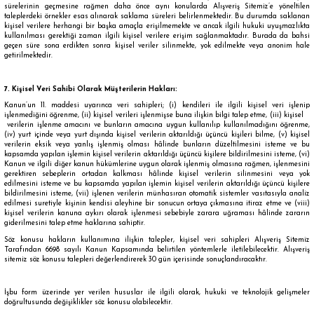
sürelerinin geçmesine rağmen daha önce aynı konularda Alışveriş Sitemiz’e yöneltilen
taleplerdeki örnekler esas alınarak saklama süreleri belirlenmektedir. Bu durumda saklanan
kişisel verilere herhangi bir başka amaçla erişilmemekte ve ancak ilgili hukuki uyuşmazlıkta
kullanılması gerektiği zaman ilgili kişisel verilere erişim sağlanmaktadır. Burada da bahsi
geçen süre sona erdikten sonra kişisel veriler silinmekte, yok edilmekte veya anonim hale
getirilmektedir.
7. Kişisel Veri Sahibi Olarak Müşterilerin Hakları:
Kanun’un 11. maddesi uyarınca veri sahipleri; (i) kendileri ile ilgili kişisel veri işlenip
işlenmediğini öğrenme, (ii) kişisel verileri işlenmişse buna ilişkin bilgi talep etme, (iii) kişisel
verilerin işlenme amacını ve bunların amacına uygun kullanılıp kullanılmadığını öğrenme,
(iv) yurt içinde veya yurt dışında kişisel verilerin aktarıldığı üçüncü kişileri bilme, (v) kişisel
verilerin eksik veya yanlış işlenmiş olması hâlinde bunların düzeltilmesini isteme ve bu
kapsamda yapılan işlemin kişisel verilerin aktarıldığı üçüncü kişilere bildirilmesini isteme, (vi)
Kanun ve ilgili diğer kanun hükümlerine uygun olarak işlenmiş olmasına rağmen, işlenmesini
gerektiren sebeplerin ortadan kalkması hâlinde kişisel verilerin silinmesini veya yok
edilmesini isteme ve bu kapsamda yapılan işlemin kişisel verilerin aktarıldığı üçüncü kişilere
bildirilmesini isteme, (vii) işlenen verilerin münhasıran otomatik sistemler vasıtasıyla analiz
edilmesi suretiyle kişinin kendisi aleyhine bir sonucun ortaya çıkmasına itiraz etme ve (viii)
kişisel verilerin kanuna aykırı olarak işlenmesi sebebiyle zarara uğraması hâlinde zararın
giderilmesini talep etme haklarına sahiptir.
Söz konusu hakların kullanımına ilişkin talepler, kişisel veri sahipleri Alışveriş Sitemiz
Tarafından 6698 sayılı Kanun Kapsamında belirtilen yöntemlerle iletilebilecektir. Alışveriş
sitemiz söz konusu talepleri değerlendirerek 30 gün içerisinde sonuçlandıracaktır.
İşbu form üzerinde yer verilen hususlar ile ilgili olarak, hukuki ve teknolojik gelişmeler
doğrultusunda değişiklikler söz konusu olabilecektir.