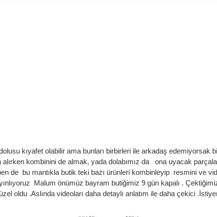
su kıyafet olabilir ama bunları birbirleri ile arkadaş edemiyorsak b
n alırken kombinini de almak, yada dolabımız da ona uyacak parçala
n ben de bu mantıkla butik teki bazı ürünleri kombinleyip resmini ve
yınlıyoruz Malum önümüz bayram butiğimiz 9 gün kapalı . Çektiğimiz
zel oldu .Aslında videoları daha detaylı anlatım ile daha çekici .İstiy