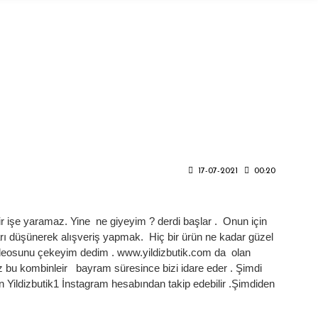
17-07-2021
00:20
ir işe yaramaz. Yine ne giyeyim ? derdi başlar . Onun için
rı düşünerek alışveriş yapmak. Hiç bir ürün ne kadar güzel
 videosunu çekeyim dedim . www.yildizbutik.com da olan
 bu kombinleir bayram süresince bizi idare eder . Şimdi
en Yildizbutik1 İnstagram hesabından takip edebilir .Şimdiden