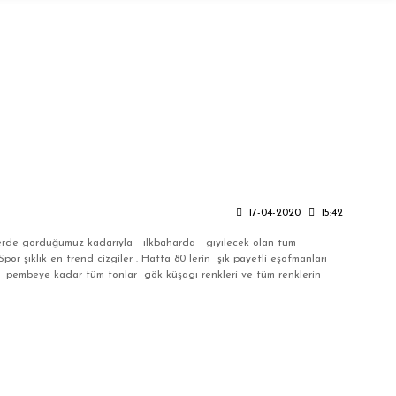
17-04-2020
15:42
ilelerde gördüğümüz kadarıyla ilkbaharda giyilecek olan tüm
por şıklık en trend cizgiler . Hatta 80 lerin şık payetli eşofmanları
çık pembeye kadar tüm tonlar gök küşagı renkleri ve tüm renklerin