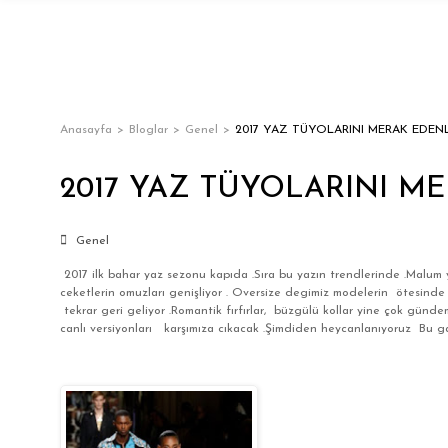
Anasayfa
Bloglar
Genel
2017 YAZ TÜYOLARINI MERAK EDEN
2017 YAZ TÜYOLARINI M
Genel
2017 ilk bahar yaz sezonu kapıda .Sıra bu yazın trendlerinde .Malum
ceketlerin omuzları genişliyor . Oversize degimiz modelerin ötesinde bi
tekrar geri geliyor .Romantik fırfırlar, büzgülü kollar yine çok gün
canlı versiyonları karşımıza cıkacak .Şimdiden heycanlanıyoruz Bu 