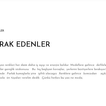
LER
ERAK EDENLER
 yaz renkleri her daim daha iç açıçı ve enerjisi boldur Modellere gelince def
r genişlik sözkonusu .Bu kış başlıyan korsajlar, yerlerini büstiyerlere bırakıyor.S
demde . Parlak kumaşlarla yine işiltılı olacagız .Renklere gelince .kırmızıdan a
gazla ön tüyaları verelim dedik .Çünkü herkes bu yaz ne moda,