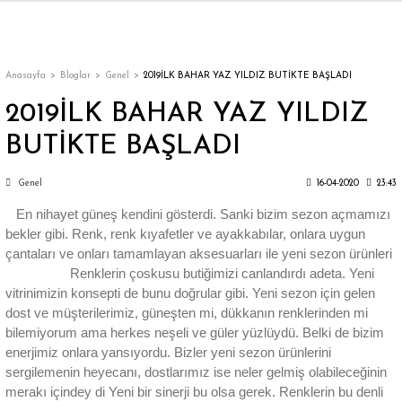
Geri Dön
Geri Dön
Geri Dön
Geri Dön
Geri Dön
Geri Dön
Geri Dön
ON
EN
ÜZDAN
LAR
Trençkot
Trençkot
Anasayfa
Bloglar
Genel
2019İLK BAHAR YAZ YILDIZ BUTİKTE BAŞLADI
2019İLK BAHAR YAZ YILDIZ
Trençkot
Trençkot
BUTİKTE BAŞLADI
Yağmurluk
Yağmurluk
Genel
16-04-2020
23:43
En nihayet güneş kendini gösterdi. Sanki bizim sezon açmamızı
bekler gibi. Renk, renk kıyafetler ve ayakkabılar, onlara uygun
çantaları ve onları tamamlayan aksesuarları ile yeni sezon ürünleri
Renklerin çoskusu butiğimizi canlandırdı adeta. Yeni
ı
vitrinimizin konsepti de bunu doğrular gibi. Yeni sezon için gelen
dost ve müşterilerimiz, güneşten mi, dükkanın renklerinden mi
bilemiyorum ama herkes neşeli ve güler yüzlüydü. Belki de bizim
bı
ka
enerjimiz onlara yansıyordu. Bizler yeni sezon ürünlerini
sergilemenin heyecanı, dostlarımız ise neler gelmiş olabileceğinin
merakı içindey di Yeni bir sinerji bu olsa gerek. Renklerin bu denli