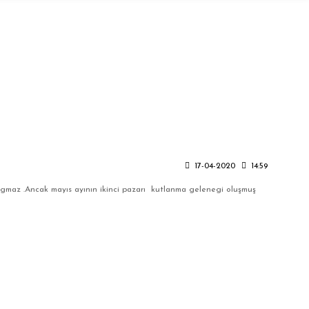
17-04-2020
14:59
sıgmaz .Ancak mayıs ayının ikinci pazarı kutlanma gelenegi oluşmuş