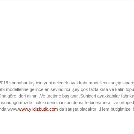
8 sonbahar kış için yeni gelecek ayakkabı modellerini seçip sipari
abı modellerine gelince en sevindirici şey çok fazla kısa ve kalın 
Ona göre deri alınır .Ve üretime başlanır .Sunideri ayakkabılar fabrik
ündüğümüzde hakiki derinin insan derisi ile birleşmesi ve ortopedik 
kında www.
www.yildizbutik.com
da satışta olacaktır .Hem butigimize, 