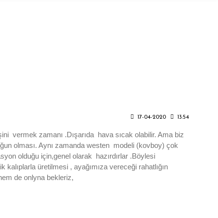
17-04-2020
13:54
şini vermek zamanı .Dışarıda hava sıcak olabilir. Ama biz
topuğun olması. Aynı zamanda westen modeli (kovboy) çok
asyon olduğu için,genel olarak hazırdırlar .Böylesi
kalıplarla üretilmesi , ayağımıza vereceği rahatlığın
hem de onlyna bekleriz,