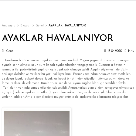
Geri Dön
Geri Dön
Geri Dön
Geri Dön
Geri Dön
Geri Dön
Geri Dön
ON
EN
ÜZDAN
LAR
Trençkot
Trençkot
Anasayfa
Bloglar
Genel
AYAKLAR HAVALANIYOR
AYAKLAR HAVALANIYOR
Trençkot
Trençkot
Genel
17-04-2020
14:49
Yağmurluk
Yağmurluk
Havaların biraz ısınması ayaklarımızı havalandırdı .Yagan yagmurlar havaların mayıs
ayında serin olması, uzun süre kapalı ayakabılardan vazgeçemedik .Cumartesi havanın
ısınması ile pedekürünü yaptıran açık ayakkabı almaya geldi .Ayıptır söylemesi de bizim
acık ayakkabılar ve terlikler bu yaz yıkılıyor hani .Parmak arsından tutun, capraz modeller,
az dolgu topuk, yuksek dolgu topuk lar hepsi bir birinden güzeller .Ayrıca bu yıl dore, ve
lame renkleri de cok moda .Bunlar tüm renklerle uyum sagladıkları için tercihleri fazla
.Terliklerin yanında sandaletler de cok sevildi. Ayrıca.herkes aynı dilden konuşuyor olması çok
ilginçti .( ooh be ayaklar rahatladı) yorumları coktu Bugun de www yildizbutik.com da
yerlerini aldılar .Artık diger illerdeki müşterilerimiz de açık ayakkabılarımıza ulaşacaklar
ı
bı
ka