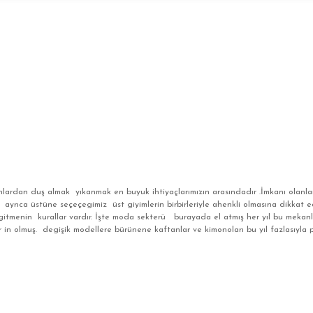
lardan duş almak yıkanmak en buyuk ihtiyaçlarımızın arasındadır .İmkanı olanlar
r. ayrıca üstüne seçeçegimiz üst giyimlerin birbirleriyle ahenkli olmasına dikkat 
gitmenin kurallar vardır. İşte moda sekterü burayada el atmış her yıl bu mekan
 in olmuş. degişik modellere bürünene kaftanlar ve kimonoları bu yıl fazlasıyla 