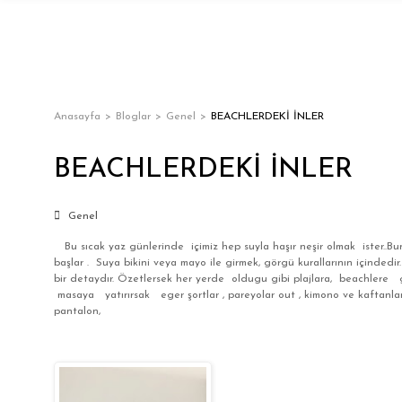
Anasayfa
Bloglar
Genel
BEACHLERDEKİ İNLER
BEACHLERDEKİ İNLER
Genel
Bu sıcak yaz günlerinde içimiz hep suyla haşır neşir olmak ister..Bun
başlar . Suya bikini veya mayo ile girmek, görgü kurallarının içindedi
bir detaydır. Özetlersek her yerde oldugu gibi plajlara, beachlere 
masaya yatırırsak eger şortlar , pareyolar out , kimono ve kaftanlar
pantalon,