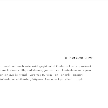
17-04-2020
19:14
 havuz ve Beachlerde vakit geçirirler.Tabii orlarda kıyafet problemi
ederiz kuşkusuz. Plaj terliklerinin, çantası ile konbinlenmesi ayrıca
lar için ayrı bir trend yaratmış. Bu yılın en önemli çizgisini
plajlarda ve sahillerde görüyoruz .Ayrıca bu kıyafetleri tayt,