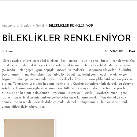
Geri Dön
Geri Dön
Geri Dön
Geri Dön
Geri Dön
Geri Dön
Geri Dön
ON
EN
ÜZDAN
LAR
Trençkot
Trençkot
Anasayfa
Bloglar
Genel
BİLEKLİKLER RENKLENİYOR
BİLEKLİKLER RENKLENİYOR
Trençkot
Trençkot
Genel
17-04-2020
16:49
Yağmurluk
Yağmurluk
Gerek ayak bilekleri , gerek kol bilekleri her geçen gün daha fazla renkleniyor .Yaz
ayları ile gelen daha açık kıyafetlerle kombinlenen halhal ve bileklikler bu yıl gine
çok moda Her geçen gün degişik model ve renklerle karşımıza cıkıyorlar .Bu hafta
Banu hanımın markası olan ( Buff'nMe by Banu) getirdigi yeni model bilekliler çok
beginildi Gelir gelmez resimleri çekildi facebook a koyuldu . www.yildizbutik.com da yerlerini
aldılar. Taleplerde iyi olunca hepimizi sevindirdi . Kıyafeti bütünleyen bileklerdeki bu detaylar
sokak modasının vazgeçilmezleri arasında Bilhassa yaz aylarında daha fazla coşan bu
aksesuarlar, hepimizin dolabında yerlerini alıyorlar Artık kıyafetlerimize göre
daha fazla bileklerimiz renkleniyor.Ve daha fazla kullanır olduk Yaz demek , sıcak
ı
demek daha renkli demek ,daha çoşmak demek . Hayatımızın bunlar kadar renkli
olması dilegi ile.İyi alışverişler.
bı
ka