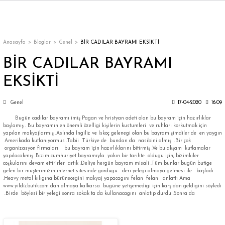
Geri Dön
Geri Dön
Geri Dön
Geri Dön
Geri Dön
Geri Dön
Geri Dön
ON
EN
ÜZDAN
LAR
Trençkot
Trençkot
Anasayfa
Bloglar
Genel
BİR CADILAR BAYRAMI EKSİKTİ
BİR CADILAR BAYRAMI
Trençkot
Trençkot
EKSİKTİ
Yağmurluk
Yağmurluk
Genel
17-04-2020
16:09
Bugün cadılar bayramı imiş Pagan ve hristyan adeti olan bu bayram için hazırlıklar
başlamış . Bu bayramın en önemli özelligi kişilerin kustumleri ve ruhları korkutmak için
yapılan makyajlarmış .Aslında İngiliz ve İskoç gelenegi olan bu bayram şimdiler de en yaygın
Amerikada kutlanıyormus .Tabii Türkiye de bundan da nasibini almış .Bir çok
organizasyon firmaları bu bayram için hazırlıklarını bitirmiş .Ve bu akşam kutlamalar
yapılacakmış .Bizim cumhuriyet bayramıyla yakın bir tarihte oldugu için, bizimkiler
ı
coşkularını devam ettirirler artık .Deliye hergün bayram misali .Tüm bunlar bugün butige
gelen bir müşterimizin internet sitesinde gördügü deri yelegi almaya gelmesi ile başladı
.Heavy metal kılıgına bürünecegini makyaj yapacagını felan felan anlattı Ama
www.yildizbutik.com dan almaya kalkarsa bugüne yetişemedigi için karşıdan geldigini söyledi
bı
ka
.Birde böylesi bir yelegi sonra sokak ta da kullanacagını anlatıp durdu .Sonra da