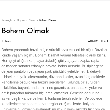
Geri Dön
Geri Dön
Geri Dön
Geri Dön
Geri Dön
Geri Dön
Geri Dön
ON
EN
ÜZDAN
LAR
Trençkot
Trençkot
Anasayfa
Bloglar
Genel
Bohem Olmak
Bohem Olmak
Trençkot
Trençkot
Genel
16-04-2020
23:11
Yağmurluk
Yağmurluk
Bohem yaşamak bazıları için sürekli arzu ettikleri bir olğu. Bazıları
içinde yaşam biçimi. Bohemlik rahat yaşam felsefesi olarak bilinir.
Her şeyi olağan karşılayan,istediği gibi yaşayan, zapta, rapta
gelmeden sanatçı edasıyla hayata bakış açısıdır. Bu tipler genel
de jean pantolon veya jean şort, püsküllü yelekler, etnik detaylı
elbiseler, büyük aksesuarlar, düz sandaletler, uzun kloş eteklerle
ı
kendilerine özgü giyim tarzını sergilerler. Kolunda bir sürü deri
bileklikler, boyunlarında birbirine geçmiş uzun tahta kolyeler ve
bı
ka
antik parçaları takmayı hiç ihmal etmezler. Genelde de turuncu,
asker yeşili, kahve ve kemik tonlarını tercih ederler. Ve böylece
kendilerince bir bohem tarzı sergilerler. Şimdilerde İtalyan
ürünlerde bu çizgiyi yakalamak mümkün www.yildizbutik.com ve