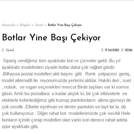
Geri Dön
Geri Dön
Geri Dön
Geri Dön
Geri Dön
Geri Dön
Geri Dön
ON
EN
ÜZDAN
LAR
Trençkot
Trençkot
Anasayfa
Bloglar
Genel
Botlar Yine Başı Çekiyor
Botlar Yine Başı Çekiyor
Trençkot
Trençkot
Genel
17-04-2020
00:26
Yağmurluk
Yağmurluk
Sipariş verdiğimiz tüm ayakkabı bot ve çizmeler geldi .Bu yıl
ayakkabı modelinden ziyade botlar daha çok rağbet gördü
.Bilhassa postal modelleri aldı başını gitti Renk yelpazesi geniş,
model alternatifi ile reyonumuzda yerlerini aldılar. Hakiki deri , suet
, nubuk, ve rugan seçenekleri mevcut Birde taşlıları var ki sorma
gitsin. Artık bu postallara o kadar alıştık ki, bir çok elbiselerle ve
ı
eteklerle kobinlediğimiz gibi kumaş pantolonların altına giymeyi de
çok sevdik .Elbette eşofman ve denim pantolon ve tayt lar la de
bı
ka
çok kullanıyoruz . Diğer rahat bot modellerimizde çok sevildi Hele
bunların içinde çorap modelleri olan varki son derece rahat adeta
spor ayakkabı gibi.