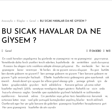
Geri Dön
Geri Dön
Geri Dön
Geri Dön
Geri Dön
Geri Dön
Geri Dön
ON
EN
ÜZDAN
LAR
Trençkot
Trençkot
Anasayfa
Bloglar
Genel
BU SICAK HAVALAR DA NE GİYSEM ?
BU SICAK HAVALAR DA NE
Trençkot
Trençkot
GİYSEM ?
Yağmurluk
Yağmurluk
Genel
17-04-2020
19:13
En sıcak havaları yaşadıgımız bu günlerde ne yiyecegimizi ve ne giyecegimizi şaşırırıyoruz.
Yemeklerde daha ferch yicekleri tercih ederken, kıyafetlerde de sentetikten uzak duruyoruz
.Kısacası bu olagan üstü sıcaklara adapte olmaya çalışıyoruz . Bu merkezde her kes ne
giyecegine karar veremiyor . Ve herkes de ne giysem sorusu oluşuyor. Bu gün butikte
ben davete gidecem ne giysem\? ben yemege gidecem ne giysem ? ben konsere gidecem ne
giysem ? gibi serzenişler fazlaydı. Elbette kıyafetlerimizi gidecegimiz göre ayarlamak cok
ı
önemli .Ancak davet için uçuşan bir elbise güzel olacagı gibi , yemege gitmek için de
keten gruplarındaki giysileri tecih edilebiliriz . Konsere gelince şık ama rahat
kıyafetler seçilmeli. Şıklık, sanatçıya verediginiz degeri gösterir. Rahatlık ise sizin orda
huzurlu olmanızı saglar. Genelde spor ayakabılar giyilmeli kalabalık ve izdihamdan
bı
ka
ayaklarınızı korumak adına . Cin pantalon veya şalvar tarzı bacaklarınızı korumak ve,
üstünüze koton veya vual gibi yumuşak kumaşlardan yapılmış bluzlar tercih edilmeli.
Özetlersek eger her yer gibi konsere de giderken giyeceginiz kıyafetleri hesaplamanız şart.
Her yere giyecegimiz kıyafetler de atrı ayrıdır