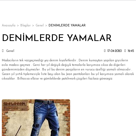
Geri Dön
Geri Dön
Geri Dön
Geri Dön
Geri Dön
Geri Dön
Geri Dön
ON
EN
ÜZDAN
LAR
Trençkot
Trençkot
Anasayfa
Bloglar
Genel
DENİMLERDE YAMALAR
DENİMLERDE YAMALAR
Trençkot
Trençkot
Genel
17-04-2020
19:45
Yağmurluk
Yağmurluk
Modacıların tek vazgeçmediği şey denim kıyafetlerdir . Denim kumaştan yapılan giysilerin
asla modası geçmez . Gerci her yıl değişik değişik temalarla karşımıza cıksa da diğerleri
gündemimizden düşmezler . Bu yıl bu denim parçaların en vurucu özelliği yamalı olmasıdır .
Gecen yıl yırtık tiplemesiyle liste başı olan bu Jean pantolonları bu yıl karşımıza yamalı olarak
cıkıcaklar . Bilhassa elbise ve gömleklerde patchwork çizgileri fazlaca görecegiz
ı
bı
ka