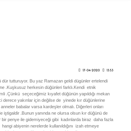
17-04-2020
13:53
 dür tutturuyor. Bu yaz Ramazan geldi dügünler ertelendi
ne .Kuşkusuz herkesin düğünleri farklı.Kendi etnik
önemli .Çünkü seçeceğimiz kıyafet düğünün yapıldığı mekan
inci derece yakınlar için değilse de yinede kır düğünlerine
nneler babalar varsa kardeşler olmalı. Diğerleri onları
e iştigaldir .Bunun yanında ne olursa olsun kır düğünü de
r bir penye ile gidemiyeceği gibi kadınlarda biraz daha fazla
hangi abiyenin nerelerde kullanıldığını izah etmeye