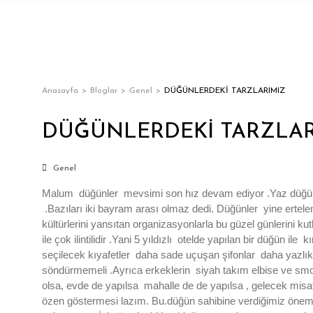
Anasayfa
Bloglar
Genel
DÜĞÜNLERDEKİ TARZLARIMIZ
DÜĞÜNLERDEKİ TARZLAR
Genel
Malum düğünler mevsimi son hız devam ediyor .Yaz düğünleri
.Bazıları iki bayram arası olmaz dedi. Düğünler yine ertel
kültürlerini yansıtan organizasyonlarla bu güzel günlerini
ile çok ilintilidir .Yani 5 yıldızlı otelde yapılan bir düğün i
seçilecek kıyafetler daha sade uçuşan şifonlar daha yazlık 
söndürmemeli .Ayrıca erkeklerin siyah takım elbise ve smoki
olsa, evde de yapılsa mahalle de de yapılsa , gelecek misafi
özen göstermesi lazım. Bu.düğün sahibine verdiğimiz önemi