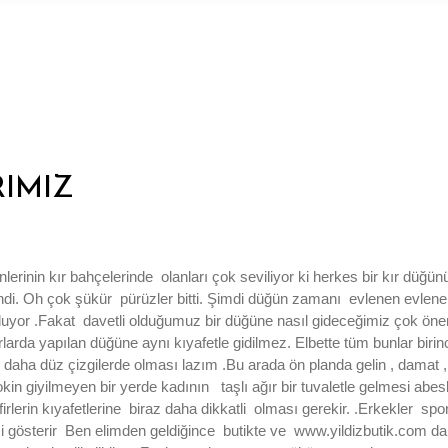
IMIZ
nin kır bahçelerinde olanları çok seviliyor ki herkes bir kır düğünü
endi. Oh çok şükür pürüzler bitti. Şimdi düğün zamanı evlenen evlene
 kutluyor .Fakat davetli olduğumuz bir düğüne nasıl gideceğimiz çok 
le kırlarda yapılan düğüne aynı kıyafetle gidilmez. Elbette tüm bunlar bir
daha düz çizgilerde olması lazım .Bu arada ön planda gelin , damat , a
n giyilmeyen bir yerde kadının taşlı ağır bir tuvaletle gelmesi abesl
rlerin kıyafetlerine biraz daha dikkatli olması gerekir. .Erkekler spo
 gösterir Ben elimden geldiğince butikte ve www.yildizbutik.com da 