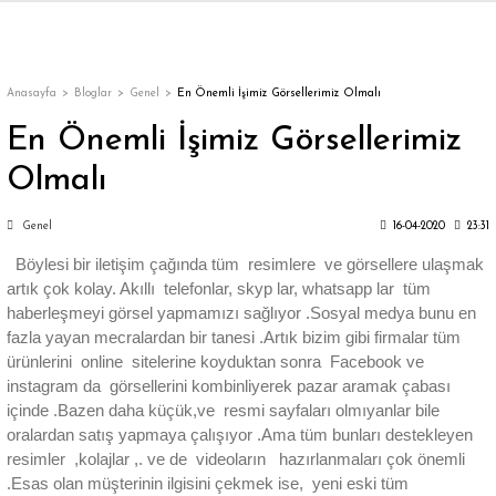
Geri Dön
Geri Dön
Geri Dön
Geri Dön
Geri Dön
Geri Dön
Geri Dön
ON
EN
ÜZDAN
LAR
Trençkot
Trençkot
Anasayfa
Bloglar
Genel
En Önemli İşimiz Görsellerimiz Olmalı
En Önemli İşimiz Görsellerimiz
Trençkot
Trençkot
Olmalı
Yağmurluk
Yağmurluk
Genel
16-04-2020
23:31
Böylesi bir iletişim çağında tüm resimlere ve görsellere ulaşmak
artık çok kolay. Akıllı telefonlar, skyp lar, whatsapp lar tüm
haberleşmeyi görsel yapmamızı sağlıyor .Sosyal medya bunu en
fazla yayan mecralardan bir tanesi .Artık bizim gibi firmalar tüm
ı
ürünlerini online sitelerine koyduktan sonra Facebook ve
instagram da görsellerini kombinliyerek pazar aramak çabası
içinde .Bazen daha küçük,ve resmi sayfaları olmıyanlar bile
bı
ka
oralardan satış yapmaya çalışıyor .Ama tüm bunları destekleyen
resimler ,kolajlar ,. ve de videoların hazırlanmaları çok önemli
.Esas olan müşterinin ilgisini çekmek ise, yeni eski tüm