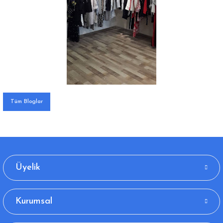
Tüm Bloglar
Üyelik
Kurumsal