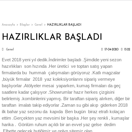
Geri Dön
Geri Dön
Geri Dön
Geri Dön
Geri Dön
Geri Dön
Geri Dön
ON
EN
ÜZDAN
LAR
Trençkot
Trençkot
Anasayfa
Bloglar
Genel
HAZIRLIKLAR BAŞLADI
HAZIRLIKLAR BAŞLADI
Trençkot
Trençkot
Genel
17-04-2020
13:22
Yağmurluk
Yağmurluk
Evet 2018 yeni yıl dedik.İndirimler başladı .Şimdide yeni sezon
hazırlıkları son hızında .Her üretici ve toptan satış yapan
firmalarda bu hummalı çalışmaları görüyoruz .Katlı magzalar
,büyük firmalar 2018 yaz koleksiyonlarını sipariş vermeye
başlıyorlar .Atölyeler mesai yaparken, kumaş firmaları da geç
saatlere kadar çalışıyor .Showrumlar hazır herkes çizgisini
ı
belirlemiş .kombinlerini yapmış. Bir taraftan sipariş alırken, diğer bir
taraftan imalatı takip ediyorlar .Zaman su gibi akıp giderken 2018
bı
ka
ilk bahar yaz sezonu da kapıda Ben bugün biraz etrafı kolaçan
ettim .Gerçekten yaz mevsimi bir başka .Her şey renkli , kumaşlar
harika . Gönlüm ruhum açıldı bir an evvel yaz gelse dedim
.Elbette gelecek butiğimiz ve onlyn sitemiz olan