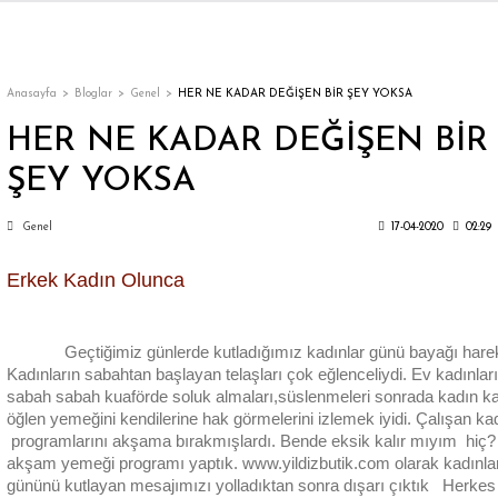
Geri Dön
Geri Dön
Geri Dön
Geri Dön
Geri Dön
Geri Dön
Geri Dön
ON
EN
ÜZDAN
LAR
Trençkot
Trençkot
Anasayfa
Bloglar
Genel
HER NE KADAR DEĞİŞEN BİR ŞEY YOKSA
HER NE KADAR DEĞİŞEN BİR
Trençkot
Trençkot
ŞEY YOKSA
Yağmurluk
Yağmurluk
Genel
17-04-2020
02:29
Erkek Kadın Olunca
Geçtiğimiz günlerde kutladığımız kadınlar günü bayağı hareket
ı
Kadınların sabahtan başlayan telaşları çok eğlenceliydi. Ev kadınlar
sabah sabah kuaförde soluk almaları,süslenmeleri sonrada kadın ka
bı
ka
öğlen yemeğini kendilerine hak görmelerini izlemek iyidi. Çalışan kad
programlarını akşama bırakmışlardı. Bende eksik kalır mıyım hiç?
akşam yemeği programı yaptık. www.yildizbutik.com olarak kadınl
gününü kutlayan mesajımızı yolladıktan sonra dışarı çıktık Herkes