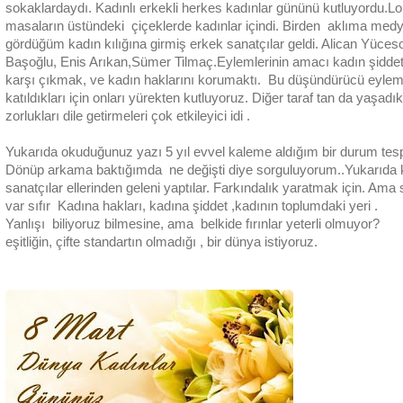
sokaklardaydı. Kadınlı erkekli herkes kadınlar gününü kutluyordu.L
masaların üstündeki çiçeklerde kadınlar içindi. Birden aklıma med
gördüğüm kadın kılığına girmiş erkek sanatçılar geldi. Alican Yüces
Başoğlu, Enis Arıkan,Sümer Tilmaç.Eylemlerinin amacı kadın şiddet
karşı çıkmak, ve kadın haklarını korumaktı. Bu düşündürücü eyle
katıldıkları için onları yürekten kutluyoruz. Diğer taraf tan da yaşadık
zorlukları dile getirmeleri çok etkileyici idi .
Yukarıda okuduğunuz yazı 5 yıl evvel kaleme aldığım bir durum tespit
Dönüp arkama baktığımda ne değişti diye sorguluyorum..Yukarıda 
sanatçılar ellerinden geleni yaptılar. Farkındalık yaratmak için. Ama s
var sıfır Kadına hakları, kadına şiddet ,kadının toplumdaki yeri .
Yanlışı biliyoruz bilmesine, ama belkide fırınlar yeterli olmuyor?
eşitliğin, çifte standartın olmadığı , bir dünya istiyoruz.