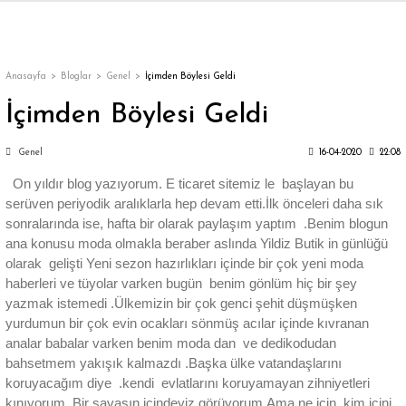
Geri Dön
Geri Dön
Geri Dön
Geri Dön
Geri Dön
Geri Dön
Geri Dön
ON
EN
ÜZDAN
LAR
Trençkot
Trençkot
Anasayfa
Bloglar
Genel
İçimden Böylesi Geldi
İçimden Böylesi Geldi
Trençkot
Trençkot
Genel
16-04-2020
22:08
Yağmurluk
Yağmurluk
On yıldır blog yazıyorum. E ticaret sitemiz le başlayan bu
serüven periyodik aralıklarla hep devam etti.İlk önceleri daha sık
sonralarında ise, hafta bir olarak paylaşım yaptım .Benim blogun
ana konusu moda olmakla beraber aslında Yildiz Butik in günlüğü
olarak gelişti Yeni sezon hazırlıkları içinde bir çok yeni moda
haberleri ve tüyolar varken bugün benim gönlüm hiç bir şey
ı
yazmak istemedi .Ülkemizin bir çok genci şehit düşmüşken
yurdumun bir çok evin ocakları sönmüş acılar içinde kıvranan
bı
ka
analar babalar varken benim moda dan ve dedikodudan
bahsetmem yakışık kalmazdı .Başka ülke vatandaşlarını
koruyacağım diye .kendi evlatlarını koruyamayan zihniyetleri
kınıyorum. Bir savaşın içindeyiz görüyorum.Ama ne için, kim içini