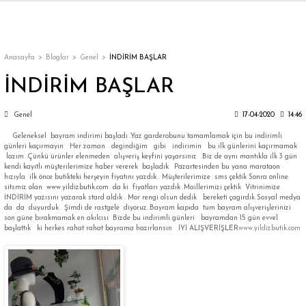
Geri Dön
Geri Dön
Geri Dön
Geri Dön
Geri Dön
Geri Dön
Geri Dön
ON
EN
ÜZDAN
LAR
Trençkot
Trençkot
Anasayfa
Bloglar
Genel
İNDİRİM BAŞLAR
İNDİRİM BAŞLAR
Trençkot
Trençkot
Genel
17-04-2020
14:46
Yağmurluk
Yağmurluk
Geleneksel bayram indirimi başladı .Yaz garderobunu tamamlamak için bu indirimli
günleri kaçırmayın Her zaman degindiğim gibi indirimin bu ilk günlerini kaçırmamak
lazım .Çünkü ürünler elenmeden alışveriş keyfini yaşarsınız .Biz de aynı mantıkla ilk 3 gün
kendi kayıtlı müşterilerimize haber vererek başladık. Pazartesinden bu yana marataon
hızıyla ilk önce butikteki herşeyin fiyatını yazdık . Müşterilerimize sms çektik Sonra online
sitsmiz olan www.yildizbutik.com da ki fiyatları yazdık .Maillerimizi çektik Vitrinimize
İNDİRİM yazısını yazarak stard aldık . Mor rengi olsun dedik bereketi çagırdık Sosyal medya
da da duyurduk . Şimdi de rastgele diyoruz..Bayram kapıda tum bayram alışverişlerinizi
son güne bırakmamak en akılcısı Bizde bu indirimli günleri bayramdan 15 gün evvel
ı
başlattık ki herkes rahat rahat bayrama hazırlansın İYİ ALIŞVERİŞLER
www.yildizbutik.com
bı
ka