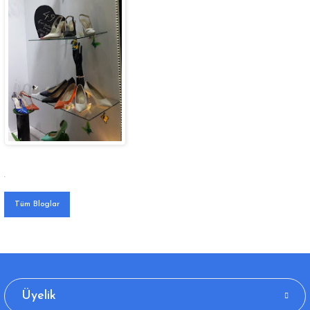
.
Tüm Bloglar
Üyelik