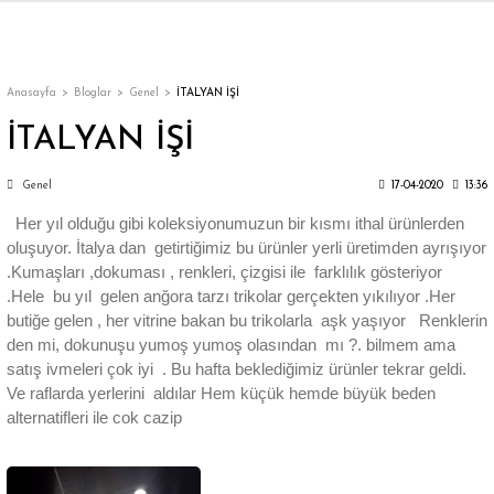
Geri Dön
Geri Dön
Geri Dön
Geri Dön
Geri Dön
Geri Dön
Geri Dön
ON
EN
ÜZDAN
LAR
Trençkot
Trençkot
Anasayfa
Bloglar
Genel
İTALYAN İŞİ
İTALYAN İŞİ
Trençkot
Trençkot
Genel
17-04-2020
13:36
Yağmurluk
Yağmurluk
Her yıl olduğu gibi koleksiyonumuzun bir kısmı ithal ürünlerden
oluşuyor. İtalya dan getirtiğimiz bu ürünler yerli üretimden ayrışıyor
.Kumaşları ,dokuması , renkleri, çizgisi ile farklılık gösteriyor
.Hele bu yıl gelen anğora tarzı trikolar gerçekten yıkılıyor .Her
butiğe gelen , her vitrine bakan bu trikolarla aşk yaşıyor Renklerin
den mi, dokunuşu yumoş yumoş olasından mı ?. bilmem ama
ı
satış ivmeleri çok iyi . Bu hafta beklediğimiz ürünler tekrar geldi.
Ve raflarda yerlerini aldılar Hem küçük hemde büyük beden
bı
ka
alternatifleri ile cok cazip