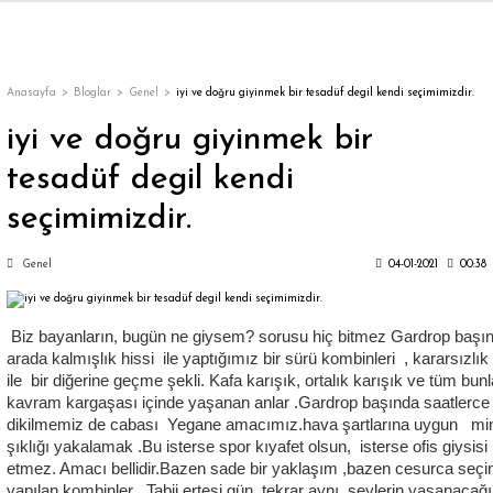
Geri Dön
Geri Dön
Geri Dön
Geri Dön
Geri Dön
Geri Dön
Geri Dön
ON
EN
ÜZDAN
LAR
Trençkot
Trençkot
Anasayfa
Bloglar
Genel
iyi ve doğru giyinmek bir tesadüf degil kendi seçimimizdir.
iyi ve doğru giyinmek bir
Trençkot
Trençkot
tesadüf degil kendi
Yağmurluk
Yağmurluk
seçimimizdir.
Genel
04-01-2021
00:38
Biz bayanların, bugün ne giysem? sorusu hiç bitmez Gardrop başı
ı
arada kalmışlık hissi ile yaptığımız bir sürü kombinleri , kararsızlık 
ile bir diğerine geçme şekli. Kafa karışık, ortalık karışık ve tüm bunl
kavram kargaşası içinde yaşanan anlar .Gardrop başında saatlerce
bı
ka
dikilmemiz de cabası Yegane amacımız.hava şartlarına uygun mi
şıklığı yakalamak .Bu isterse spor kıyafet olsun, isterse ofis giysisi
etmez. Amacı bellidir.Bazen sade bir yaklaşım ,bazen cesurca seçim
yapılan kombinler . Tabii.ertesi gün tekrar aynı şeylerin yaşanacağı