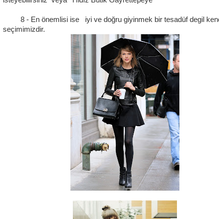
isteyebilirsiniz veya Yıldız Butik Gayrettepeye
8 - En önemlisi ise iyi ve doğru giyinmek bir tesadüf degil ken
seçimimizdir.