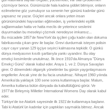
gün kadınlara sayılan övgüler, yüceltmeler, var olan problemleri
çözmüyor bence. Günümüzde hala kadına şiddet bitmiyor, onların
ezilmelerine göz yumuluyor sa senenin her gününü kadınlar günü
yapsanız ne yazar. Güçleri ancak onlara yeten insan
görünümündeki hayvanları eğitmeden, iş yerlerindeki eşitlik
sağlanmadan hatta ve hatta meclis de yeterince seslerini
duyurmadan bu meseleyi çözmek neredeyse imkansız...
Bu mücadele 1857'de NewYork'da işçileri çoğu kadın olan dokuma
fabrikasında çıkan grev ile başlar. Grevi durdurmak isteyen polisin
cayır cayır yanan 129 işçiye seyirci kalmasına tepkidir. O günkü
dünya medyasının kısıtlı şartlarıyla yankı uyandırır. Bu olay
emekçi kesimlerde unutulmaz. İlk önce 1910'da Almanya "Dünya
Emekçi Günü" olarak kabul eder. Araya 1. ve 2. Dünya Savaşları
girer. O dönemdeki oligarşik yönetimler bu günün yaygınlaşmasını
engellerler. Ancak yine de bu facia unutulmaz. Nihayet 1960 yılında
Amerika'da yaklaşık 100 sene sonra kutlanmaya başlar. Malum,
Amerika kutlarsa bütün dünyada da kabullülüğünü görür. Ve
1977'de Birleşmiş Milletler İnternational Womens Day olarak kabul
eder.
Türkiye'de ise Atatürk sayesinde ilk 1921'de kutlanmaya başlanır.
Tabi ki Atatürk'ün kadınlar için yaptıkları saymakla bitmez. Ancak