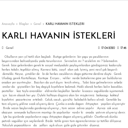
Geri Dön
Geri Dön
Geri Dön
Geri Dön
Geri Dön
Geri Dön
Geri Dön
ON
EN
ÜZDAN
LAR
Trençkot
Trençkot
Anasayfa
Bloglar
Genel
KARLI HAVANIN İSTEKLERİ
KARLI HAVANIN İSTEKLERİ
Trençkot
Trençkot
Genel
17-04-2020
17:46
Yağmurluk
Yağmurluk
Okulların yarı yıl tatili dün başladı . Butige gelenlerin bir çogu ya çocuklarının
başarısından bahsediyordu yada torunlarının . Sevinelim mi ? üzülelim mi ? bilemedim.
Gerek bize gelenlerden gerek te sosyal medyadaki paylaşımlardan gördügümüz kadarıyla
herkes takdir, teşekkür almış Karnesi kötü, zayıf olan yok. İyimiş, yeni nesil çok başarılı
demekki. Neyse, şimdiler de bi de herkes cocuklarını daga götürme derdine düştü . Gerek
Uludag, gerek Kartalkaya, Kartepe Erciyes , veliler nerde bütcelerine göre yer buldularsa
oradan yer ayırtmışlar. . Bazıları da yurt dışını tercih etmiş .. Tabii bize gelmelerinin sebebi
oralar da giyicekleri bir kaç degişik kıyafelere bakmak .Haklı olarak herkes kalın kazaklar,
postallar . kaz tüylü anaroklar eldivenler.kaşkollar. bereler kısacası soguklarda üşümemek
ı
için lazım olacak her şey .Öyleki haftaya dügünü olan bir müşterimiz bakacagı kokteyl
kıyafetini pazartesine erteledi . Coluk, cocuk , gürültü kalabalık kafası alındı Genelde bu
tarz alışveriş şekline sıcak alışveriş deriz .Çünkü o anda dogan ihtiyaçtan yapılan alışveriştir
bı
ka
. Birde sezon başlarında garderop alışverişi ,, tüm sezon adına yapılır .Ayrıca cok ucuz
okazyon seneyede kullanırım mantıgı ile yapılanlar vardır ki onada yatırım alışverişi denir.
. İşte bu günlerde yapılanların cogu ihtiyaçtan dogan alışveriş şeklidir .Özetlersek dünkü
patırdı soguklar için seçilenlerdi .Bizde tatile giren tüm ögrencilerimize iyi tatiller diliyoruz
.Yolculuk yapacakların da yolları açık olsun. güle güle gitsinler diyoruz.