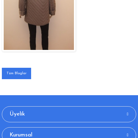
Tüm Bloglar
Üyelik
Kurumsal