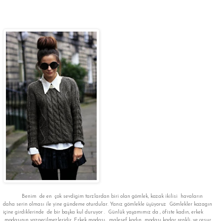
Benim de en çok sevdigim tarzlardan biri olan gömlek, kazak ikilisi havaların
daha serin olması ile yine gündeme oturdular. Yanız gömlekle üşüyoruz Gömlekler kazagın
içine girdiklerinde de bir başka kul duruyor . Günlük yaşamımız da , öfiste kadın, erkek
modasının vazgeçilmezleridir. Erkek modası, malesef kadın modası kadar renkli, ve cesur