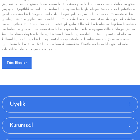
çizgileri olmasada gine cok rastlanan bir tarz.Ama yinede kadın modasında daha cok göze
çarpıyor .Çeşitlilik ve renklilik kadın la birleşince bir başka oluyor. Gerek spor kıyafetlerde,
gerek ovresize bir kazagın altında cıkan beyaz yakalar , uzun kareli veya düz renkte ki bir
gömlegin üstüne giyilen kısa kazaklar düz v yaka basic bir kazaktan cıkan gömlek yakaları
ve manşetleri tüm zamanların zahmetsiz şıklıgıdır .Elbetteki bu konbinleri kişi kendi zevkine
ve bedenine göre olanını secer Ancak her yaşa ve her bedene uyugun stilleri oldugu için her
kesin kendine adapte edebilecegi bir trend olarak algılanabilir Denim pantalonlarla cok
kullanıldıgı kadar, şık bir kumaş pantalon veya eteklede kombinlenebilir Şirketlerin casual
gunulerinde bu tarza fazlaca rastlamak mümkün. Özetlersek krazakla, gömleklerle
evlendiklerinde bir başka sık oluyo
r.
Tüm Bloglar
Üyelik
Kurumsal