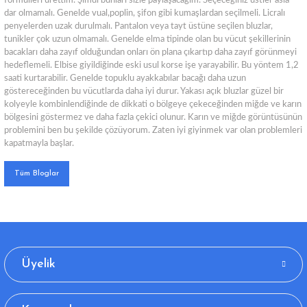
formülleri ürettim. Şimdi bunları sizle paylaşacağım. Seçeceğiniz üstler asla
dar olmamalı. Genelde vual,poplin, şifon gibi kumaşlardan seçilmeli. Licralı
penyelerden uzak durulmalı. Pantalon veya tayt üstüne seçilen bluzlar,
tunikler çok uzun olmamalı. Genelde elma tipinde olan bu vücut şekillerinin
bacakları daha zayıf olduğundan onları ön plana çıkartıp daha zayıf görünmeyi
hedeflemeli. Elbise giyildiğinde eski usul korse işe yarayabilir. Bu yöntem 1,2
saati kurtarabilir. Genelde topuklu ayakkabılar bacağı daha uzun
göstereceğinden bu vücutlarda daha iyi durur. Yakası açık bluzlar güzel bir
kolyeyle kombinlendiğinde de dikkati o bölgeye çekeceğinden miğde ve karın
bölgesini göstermez ve daha fazla çekici olunur. Karın ve miğde görüntüsünün
problemini ben bu şekilde çözüyorum. Zaten iyi giyinmek var olan problemleri
kapatmayla başlar.
Tüm Bloglar
Üyelik