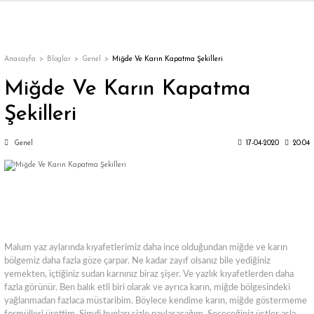
Geri Dön
Geri Dön
Geri Dön
Geri Dön
Geri Dön
Geri Dön
Geri Dön
ON
EN
ÜZDAN
LAR
Trençkot
Trençkot
Anasayfa
Bloglar
Genel
Miğde Ve Karın Kapatma Şekilleri
Miğde Ve Karın Kapatma
Trençkot
Trençkot
Şekilleri
Yağmurluk
Yağmurluk
Genel
17-04-2020
20:04
ı
Malum yaz aylarında kıyafetlerimiz daha ince olduğundan miğde ve karın
bölgemiz daha fazla göze çarpar. Ne kadar zayıf olsanız bile yediğiniz
bı
ka
yemekten, içtiğiniz sudan karnınız biraz şişer. Ve yazlık kıyafetlerden daha
fazla görünür. Ben balık etli biri olarak ve ayrıca karın, miğde bölgesindeki
yağlanmadan fazlaca müstaribim. Böylece kendime karın, miğde göstermeme