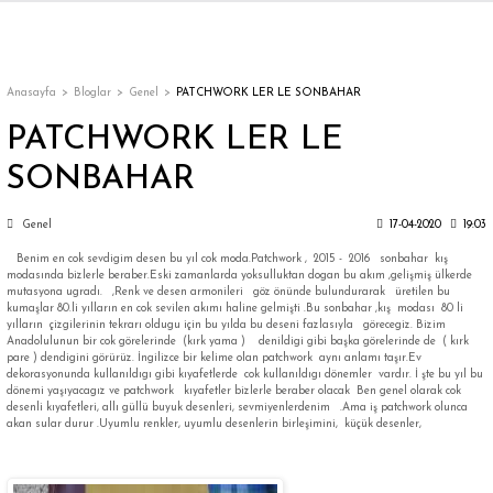
Geri Dön
Geri Dön
Geri Dön
Geri Dön
Geri Dön
Geri Dön
Geri Dön
ON
EN
ÜZDAN
LAR
Trençkot
Trençkot
Anasayfa
Bloglar
Genel
PATCHWORK LER LE SONBAHAR
PATCHWORK LER LE
Trençkot
Trençkot
SONBAHAR
Yağmurluk
Yağmurluk
Genel
17-04-2020
19:03
Benim en cok sevdigim desen bu yıl cok moda.Patchwork , 2015 - 2016 sonbahar kış
modasında bizlerle beraber.Eski zamanlarda yoksulluktan dogan bu akım ,gelişmiş ülkerde
mutasyona ugradı. ,Renk ve desen armonileri göz önünde bulundurarak üretilen bu
kumaşlar 80.li yılların en cok sevilen akımı haline gelmişti .Bu sonbahar ,kış modası 80 li
yılların çizgilerinin tekrarı oldugu için bu yılda bu deseni fazlasıyla görecegiz. Bizim
Anadolulunun bir cok görelerinde (kırk yama ) denildigi gibi başka görelerinde de ( kırk
ı
pare ) dendigini görürüz. İngilizce bir kelime olan patchwork aynı anlamı taşır.Ev
dekorasyonunda kullanıldıgı gibi kıyafetlerde cok kullanıldıgı dönemler vardır. İ şte bu yıl bu
dönemi yaşıyacagız ve patchwork kıyafetler bizlerle beraber olacak Ben genel olarak cok
desenli kıyafetleri, allı güllü buyuk desenleri, sevmiyenlerdenim .Ama iş patchwork olunca
bı
ka
akan sular durur .Uyumlu renkler, uyumlu desenlerin birleşimini, küçük desenler,