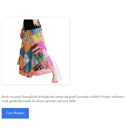
kareli ve çizgili kumaşlarla birleştiginde ortaya cok güzel kumaşlar çıkabilir Bizden söylemesi
sizde garderobunuzda bu deseni görmek istersiniz belki.
Tüm Bloglar