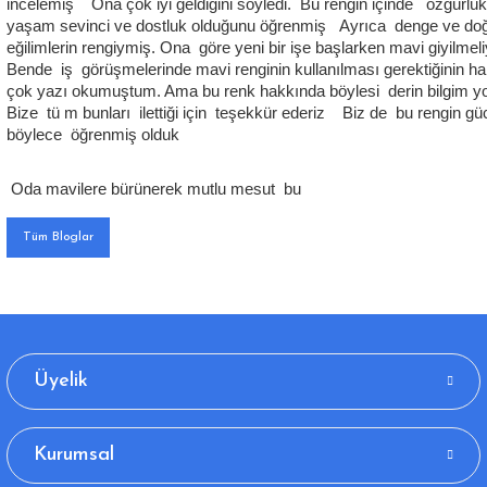
incelemiş Ona çok iyi geldiğini söyledi. Bu rengin içinde özgürlük
yaşam sevinci ve dostluk olduğunu öğrenmiş Ayrıca denge ve doğ
eğilimlerin rengiymiş. Ona göre yeni bir işe başlarken mavi giyilmel
Bende iş görüşmelerinde mavi renginin kullanılması gerektiğinin h
çok yazı okumuştum. Ama bu renk hakkında böylesi derin bilgim 
Bize tü m bunları ilettiği için teşekkür ederiz Biz de bu rengin g
böylece öğrenmiş olduk
Oda mavilere bürünerek mutlu mesut bu
Tüm Bloglar
Üyelik
Kurumsal