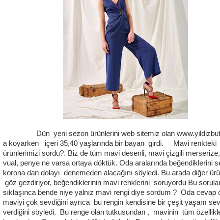
Dün yeni sezon ürünlerini web sitemiz olan www.yildizbu
a koyarken içeri 35,40 yaşlarında bir bayan girdi. Mavi renkteki
ürünlerimizi sordu?. Biz de tüm mavi desenli, mavi çizgili merserize,
vual, penye ne varsa ortaya döktük. Oda aralarında beğendiklerini se
korona dan dolayı denemeden alacağını söyledi. Bu arada diğer ürü
göz gezdiriyor, beğendiklerinin mavi renklerini soruyordu Bu sorula
sıklaşınca bende niye yalnız mavi rengi diye sordum ? Oda cevap 
maviyi çok sevdiğini ayrıca bu rengin kendisine bir çeşit yaşam sev
verdiğini söyledi. Bu renge olan tutkusundan , mavinin tüm özellikle