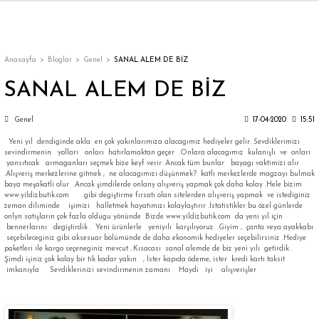
Geri Dön
Geri Dön
Geri Dön
Geri Dön
Geri Dön
Geri Dön
Geri Dön
ON
EN
ÜZDAN
LAR
Trençkot
Trençkot
Anasayfa
Bloglar
Genel
SANAL ALEM DE BİZ
SANAL ALEM DE BİZ
Trençkot
Trençkot
Genel
17-04-2020
15:51
Yağmurluk
Yağmurluk
Yeni yıl dendiginde akla en çok yakınlarımıza alacagımız hediyeler gelir. Sevdiklerimizi
sevindirmenin yolları onları hatırlamaktan geçer .Onlara alacagımız kulanışlı ve onları
yansıtıcak armaganları seçmek bize keyf verir .Ancak tüm bunlar bayagı vaktimizi alır
.Alışveriş merkezlerine gitmek , ne alacagımızı düşünmek? katlı merkezlerde magzayı bulmak
baya meşakatli olur .Ancak şimdilerde onlany alışveriş yapmak çok daha kolay .Hele bizim
www.yildizbutik.com gibi degiştirme fırsatı olan sitelerden alışveriş yapmak ve istediginiz
zeman diliminde işimizi halletmek hayatımızı kolaylaştırır .İstatistikler bu özel günlerde
onlyn satışların çok fazla oldugu yönünde Bizde www.yildizbutik.com da yeni yıl için
bennerlarını degiştirdik . Yeni ürünlerle yeniyılı karşılıyoruz. .Giyim , çanta veya ayakkabı
ı
seçebileceginiz gibi aksesuar bölümünde de daha ekonomik hediyeler seçebilirsiniz .Hediye
paketleri ile kargo seçeneginiz mevcut ..Kısacası sanal alemde de biz yeni yılı getirdik .
Şimdi işiniz çok kolay bir tık kadar yakın , İster kapıda ödeme, ister kredi kartı taksit
bı
ka
imkanıyla Sevdiklerinizi sevindirmenin zamanı Haydi iyi alışverişler