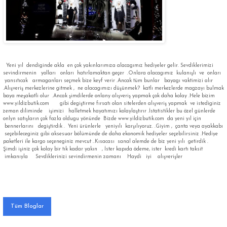
Yeni yıl dendiginde akla en çok yakınlarımıza alacagımız hediyeler gelir. Sevdiklerimizi
sevindirmenin yolları onları hatırlamaktan geçer .Onlara alacagımız kulanışlı ve onları
yansıtıcak armaganları seçmek bize keyf verir .Ancak tüm bunlar bayagı vaktimizi alır
.Alışveriş merkezlerine gitmek , ne alacagımızı düşünmek? katlı merkezlerde magzayı bulmak
baya meşakatli olur .Ancak şimdilerde onlany alışveriş yapmak çok daha kolay .Hele bizim
www.yildizbutik.com gibi degiştirme fırsatı olan sitelerden alışveriş yapmak ve istediginiz
zeman diliminde işimizi halletmek hayatımızı kolaylaştırır .İstatistikler bu özel günlerde
onlyn satışların çok fazla oldugu yönünde Bizde www.yildizbutik.com da yeni yıl için
bennerlarını degiştirdik . Yeni ürünlerle yeniyılı karşılıyoruz. .Giyim , çanta veya ayakkabı
seçebileceginiz gibi aksesuar bölümünde de daha ekonomik hediyeler seçebilirsiniz .Hediye
paketleri ile kargo seçeneginiz mevcut ..Kısacası sanal alemde de biz yeni yılı getirdik .
Şimdi işiniz çok kolay bir tık kadar yakın , İster kapıda ödeme, ister kredi kartı taksit
imkanıyla Sevdiklerinizi sevindirmenin zamanı Haydi iyi alışverişler
Tüm Bloglar