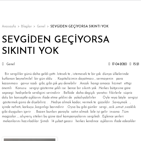
Geri Dön
Geri Dön
Geri Dön
Geri Dön
Geri Dön
Geri Dön
Geri Dön
ON
EN
ÜZDAN
LAR
Trençkot
Trençkot
Anasayfa
Bloglar
Genel
SEVGİDEN GEÇİYORSA SIKINTI YOK
SEVGİDEN GEÇİYORSA
Trençkot
Trençkot
SIKINTI YOK
Yağmurluk
Yağmurluk
Genel
17-04-2020
15:21
Bir sevgililer günü daha geldi çattı .İstesek te , istemesek te bir çok dünya ülkelerinde
kutlanan beynelmilel bir gün oldu . Kapitalizimin dayatması , sermayenin para
kazanması gavur icadı gibi, gibi çok şey denebilir .Ancak hangi amaca hizmet ettigi
önemli Konusu sevgiyi gösterme şekli ise bence bir sıkıntı yok .Herkes bütçesine göre
seçecegi hediyelerle sevdigini sevindirir . Belkide daha degişik yaratıcı fikirlerle süpriz
dolu bir konseptle aşklarını ifade etme şeklini de yakalıyabilirler Öyle veya böyle sevgiyi
ı
göstermek günü de diyebiliriz . .Hediye almak kadar, vermek te güzeldir .Savaşmak ,
içinde nefreti, korkuyu ,kızgınlıgı barındirir .Oysa bu gibi günler sevgi , ask ,umut ,sıcaklık
gibi duyguları içerir . Bazen bunları parayla satın almak bile iyi gelir insana .Tüm
magzalar , , alışveriş siteleri bu güne özel kampanyalarını sergiledi . Eglence yerleri
bı
ka
mekanlarını hazırladılar .Şimdi 14 şubat gecesi herkes kendince aşklarını ifade edecekler