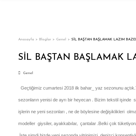
Anasayfa
Bloglar
Genel
SİL BAŞTAN BAŞLAMAK LAZIM BAZE
SİL BAŞTAN BAŞLAMAK L
Genel
Geçtiğimiz cumartesi 2018 ilk bahar_ yaz sezonunu açtık.Yen
sezonların yenisi de ayrı bir heyecan . Bizim tekstil işind
işlerin ne yeni sezonları , ne de böylesine değişiklikleri 
modeller giysiler, ayakkabılar, çantalar .Belki çok tüketi
.İşte şimdi bizde yeni sezonda vitrinimizi denizci konsepti