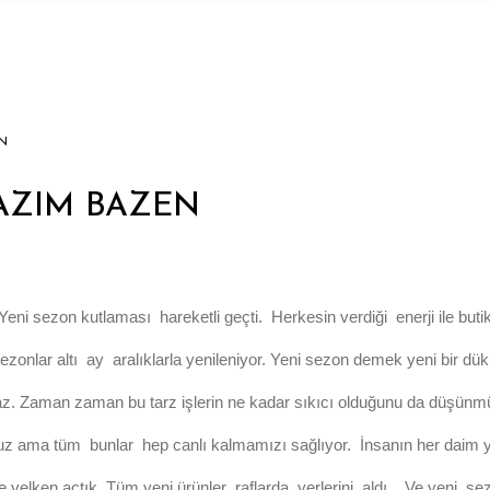
N
AZIM BAZEN
i sezon kutlaması hareketli geçti. Herkesin verdiği enerji ile butik
e sezonlar altı ay aralıklarla yenileniyor. Yeni sezon demek yeni bir
olmaz. Zaman zaman bu tarz işlerin ne kadar sıkıcı olduğunu da düşün
yoruz ama tüm bunlar hep canlı kalmamızı sağlıyor. İnsanın her daim
yle yelken açtık Tüm yeni ürünler raflarda yerlerini aldı. .Ve yeni 