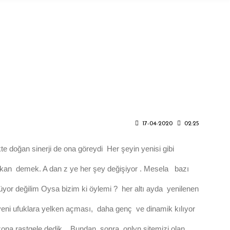
17-04-2020
02:25
te doğan sinerji de ona göreydi Her şeyin yenisi gibi
 dükkan demek. A dan z ye her şey değişiyor . Mesela bazı
müyor değilim Oysa bizim ki öylemi ? her altı ayda yenilenen
 yeni ufuklara yelken açması, daha genç ve dinamik kılıyor
sezona rastgele dedik . Bundan sonra onlyn sitemizi olan