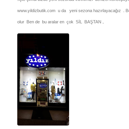
www.yildizbutik.com u da yeni sezona hazırlayacağız . Böyl
olur Ben de bu aralar en çok SİL BAŞTAN ,