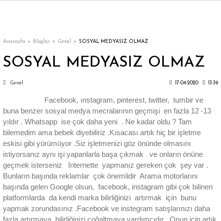
Geri Dön
Geri Dön
Geri Dön
Geri Dön
Geri Dön
Geri Dön
Geri Dön
ON
EN
ÜZDAN
LAR
Trençkot
Trençkot
Anasayfa
Bloglar
Genel
SOSYAL MEDYASIZ OLMAZ
SOSYAL MEDYASIZ OLMAZ
Trençkot
Trençkot
Genel
17-04-2020
13:39
Yağmurluk
Yağmurluk
Facebook, ınstagram, pinterest, twitter, tumbir ve
buna benzer sosyal medya mecralarının geçmişi en fazla 12 -13
yıldır . Whatsapp ise çok daha yeni . Ne kadar oldu ? Tam
bilemedim ama bebek diyebiliriz .Kısacası artık hiç bir işletme
eskisi gibi yürümüyor .Siz işletmenizi göz önünde olmasını
istiyorsanız aynı işi yapanlarla başa çıkmak ve onların önüne
ı
geçmek isterseniz İnternette yapmanız gereken çok şey var .
Bunların başında reklamlar çok önemlidir Arama motorlarını
bı
ka
başında gelen Google olsun, facebook, instagram gibi çok bilinen
platformlarda da kendi marka bilirliğinizi artırmak için bunu
yapmak zorundasınız .Facebook ve instegram satışlarınızı daha
fazla artırmaya, bilirliğinizi çoğaltmaya yardımcıdır .Onun için artık