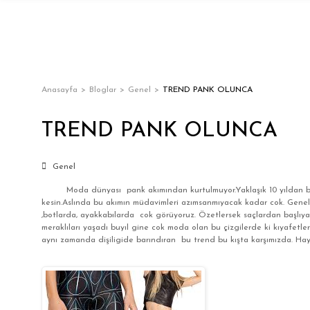
Anasayfa
Bloglar
Genel
TREND PANK OLUNCA
TREND PANK OLUNCA
Genel
Moda dünyası pank akımından kurtulmuyor.Yaklaşık 10 yıldan bu ya
kesin.Aslında bu akımın müdavimleri azımsanmıyacak kadar cok. Genelde
,botlarda, ayakkabılarda cok görüyoruz. Özetlersek saçlardan başlıya
meraklıları yaşadı buyıl gine cok moda olan bu çizgilerde ki kıyafetle
aynı zamanda dişiligide barındıran bu trend bu kışta karşımızda. Hayd