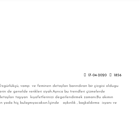
17-04-2020
18:56
rlükçü, vamp ve feminen detayları barındıran bir çizgisi oldugu
erin de genelde renkleri siyah.Ayrıca bu trendleri çizmelerde
etayları taşıyan kıyafetlerinizi degerlendirmek zamanı.Bu akımın
in yada hiç bulaşmıyacaksın.İçinde aykırılık , başkaldırma isyanı ve