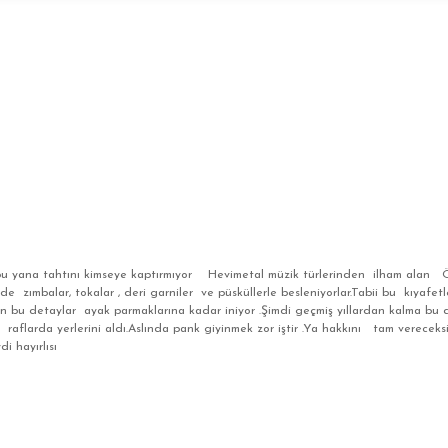
na tahtını kimseye kaptırmıyor Hevimetal müzik türlerinden ilham alan Özgü
 zımbalar, tokalar , deri garniler ve püsküllerle besleniyorlar.Tabii bu kıyafetl
n bu detaylar ayak parmaklarına kadar iniyor .Şimdi geçmiş yıllardan kalma bu d
r raflarda yerlerini aldı.Aslında pank giyinmek zor iştir .Ya hakkını tam vereceks
i hayırlısı