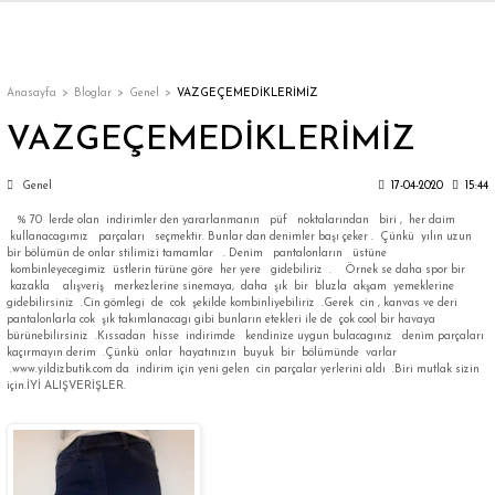
Geri Dön
Geri Dön
Geri Dön
Geri Dön
Geri Dön
Geri Dön
Geri Dön
ON
EN
ÜZDAN
LAR
Trençkot
Trençkot
Anasayfa
Bloglar
Genel
VAZGEÇEMEDİKLERİMİZ
VAZGEÇEMEDİKLERİMİZ
Trençkot
Trençkot
Genel
17-04-2020
15:44
Yağmurluk
Yağmurluk
% 70 lerde olan indirimler den yararlanmanın püf noktalarından biri , her daim
kullanacagımız parçaları seçmektir. Bunlar dan denimler başı çeker . Çünkü yılın uzun
bir bölümün de onlar stilimizi tamamlar . Denim pantalonların üstüne
kombinleyecegimiz üstlerin türüne göre her yere gidebiliriz . Örnek se daha spor bir
kazakla alışveriş merkezlerine sinemaya, daha şık bir bluzla akşam yemeklerine
gidebilirsiniz .Cin gömlegi de cok şekilde kombinliyebiliriz .Gerek cin , kanvas ve deri
pantalonlarla cok şık takımlanacagı gibi bunların etekleri ile de çok cool bir havaya
bürünebilirsiniz .Kıssadan hisse indirimde kendinize uygun bulacagınız denim parçaları
kaçırmayın derim .Çünkü onlar hayatınızın buyuk bir bölümünde varlar
ı
.www.yildizbutik.com da indirim için yeni gelen cin parçalar yerlerini aldı .Biri mutlak sizin
için.İYİ ALIŞVERİŞLER.
bı
ka