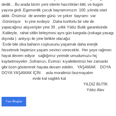
dedik. . Bu arada bizim yeni sitenin hazırlıkları bitti. ve bugün
yayına girdi .Egemenlik çocuk bayramımızın 100. yılında start
aldık .Önümüz de anneler günü ve şeker bayramı var
.Görünüyor ki yine evdeyiz .Daha konforlu bir site de
yapacağınız alışverişler yine 39 . yıllık Yıldız Butik garantisinde
.Kaliteyle, rahat sitilin birleşmesi aynı gün kargoda (sokaga yasagı
dışında ) anlıyışı ile yine birlikte olacağız
Evde bile olsa baharın coşkusunu yaşamak daha enerjik
hissetmek hepimize yaşam sevinci verecektir. Her şeye rağmen
hayat devem ediyor sağlığımız yerinde umudumuzu hiç
kaybetmeyelim .Soframızı, Evimizi kıyafetlerimizi her zamanki
gibi özen göstererek hayata devam edelim. YAŞAMAK DOYA
DOYA YAŞAMAK İÇİN asla moralimizi bozmayalım
evde kal saglıklı kal
YILDIZ BUTİK
Yıldız Alev
Tüm Bloglar