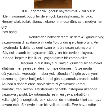
100. egemenlik çocuk bayramımız kutlu olsun.
İlkleri yaşamak bugünler de en çok karşılaştığımız bir olgu.
Herşey allak bullak .Sanayi, ekonomi, moda dünyası , medya her
şey
baş aşağı
Kendimden bahsedersem ilk defa 43 gündür bloğ
yazmıyorum .Hayatımda ilk defa 45 gündür işe gitmiyorum. Ve
hayatımda ilk defa bu denli uzun bir süre dışarı çıkmıyorum
.Böylesi anlamlı bir bayramın 100. yılını bile evde kutluyoruz
.Kısaca hepimiz için ilkleri yaşadığımız bir zaman dilimi.
Dileğimiz bütün dünya bu salgın günlerini bir an evvel
atlatması her şeyin yeniden normale dönmesi Size moda
dünyasından vereceğim haber yok .Bundan 45 gün evvel yeni
sezonu açtığımız butiğimizi ertesi gün kapatmak zorunda kaldık.
Aslında o dönemlerde onlyn sitemizi yenilemek kararı
almıştık,.Yeni sezon satışlarımızı genelde instegram üzerinde
yapmaya çalıştık Ev ortamında resimleri çekip rahatlığını
kullanışlılığını sergiledik eski siteden de indirimde kileri satmaya
devam ettik .Siz evde kalın biz yollarız dedik. Eve hayat sığar