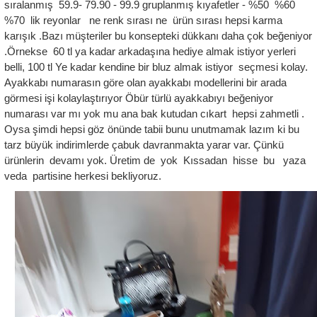
sıralanmış 59.9- 79.90 - 99.9 gruplanmış kıyafetler - %50 %60
%70 lik reyonlar ne renk sırası ne ürün sırası hepsi karma
karışık .Bazı müşteriler bu konsepteki dükkanı daha çok beğeniyor
.Örnekse 60 tl ya kadar arkadaşına hediye almak istiyor yerleri
belli, 100 tl Ye kadar kendine bir bluz almak istiyor seçmesi kolay.
Ayakkabı numarasın göre olan ayakkabı modellerini bir arada
görmesi işi kolaylaştırıyor Öbür türlü ayakkabıyı beğeniyor
numarası var mı yok mu ana bak kutudan cıkart hepsi zahmetli .
Oysa şimdi hepsi göz önünde tabii bunu unutmamak lazım ki bu
tarz büyük indirimlerde çabuk davranmakta yarar var. Çünkü
ürünlerin devamı yok. Üretim de yok Kıssadan hisse bu yaza
veda partisine herkesi bekliyoruz.