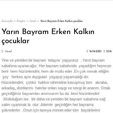
Geri Dön
Geri Dön
Geri Dön
Geri Dön
Geri Dön
Geri Dön
Geri Dön
ON
EN
ÜZDAN
LAR
Trençkot
Trençkot
Anasayfa
Bloglar
Genel
Yarın Bayram Erken Kalkın çocuklar
Yarın Bayram Erken Kalkın
Trençkot
Trençkot
çocuklar
Yağmurluk
Yağmurluk
Genel
16-04-2020
23:16
Yine ve yeniden bir bayram telaşını yaşıyoruz . Yarın bayram
sabahına uyanacağız Her bayram sabahında yaşadığım heyecan
beni hem hüzünlendirir, hem de mutlu eder .En çok merak ettiğim
şey herkes aynı duyguları yaşayıp yaşamadığı dır.
ı
Hüzünlendirir, çünkü hakkın rahmetine kavuşmuş tüm akraba,
arkadaş, dostlarımı hatırlar onları saygı ve sevgi ile anarım. Ortak
geçirdiğimiz bayramları anımsarım bu da beni hüzünlendirir
bı
ka
.Mutluluğum ise bir daha ve yeniden bir bayram sabahına sağ
salim uyanmak la olur .Ailemle geçirdiğim her bayrama
şükrederim .Onun için tanrıya minnet eder tüm büyüklerimi