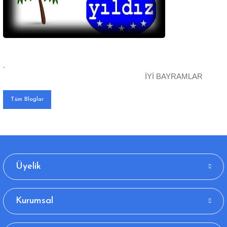
.
İYİ BAYRAMLAR
Tüm Bloglar
Üyelik
Kurumsal