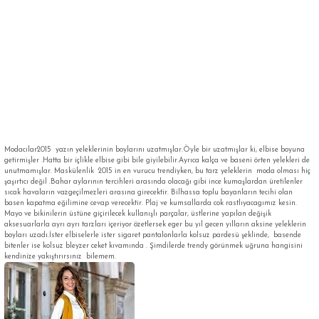
Modacılar2015 yazın yeleklerinin boylarını uzatmışlar.Öyle bir uzatmışlar ki, elbise boyuna
getirmişler .Hatta bir içlikle elbise gibi bile giyilebilir.Ayrıca kalça ve baseni örten yelekleri de
unutmamışlar. Maskülenlik 2015 in en vurucu trendiyken, bu tarz yeleklerin moda olması hiç
şaşırtıcı değil .Bahar aylarının tercihleri arasında olacağı gibi ince kumaşlardan üretilenler
sıcak havaların vazgeçilmezleri arasına girecektir. Bilhassa toplu bayanların tecihi olan
basen kapatma eğilimine cevap verecektir. Plaj ve kumsallarda cok rastlıyacagımız kesin.
Mayo ve bikinilerin üstüne giçirilecek kullanışlı parçalar, üstlerine yapılan değişik
aksesuarlarla ayrı ayrı tarzları içeriyor özetlersek eger bu yıl gecen yılların aksine yeleklerin
boyları uzadı.İster elbiselerle ister sigaret pantalonlarla kolsuz pardesü şeklinde, basende
bitenler ise kolsuz bleyzer ceket kıvamında . Şimdilerde trendy görünmek uğruna hangisini
kendinize yakıştırırsınız bilemem.