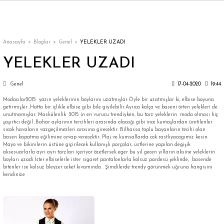
Geri Dön
Geri Dön
Geri Dön
Geri Dön
Geri Dön
Geri Dön
Geri Dön
ON
EN
ÜZDAN
LAR
Trençkot
Trençkot
Anasayfa
Bloglar
Genel
YELEKLER UZADI
YELEKLER UZADI
Trençkot
Trençkot
Genel
17-04-2020
19:44
Yağmurluk
Yağmurluk
Modacılar2015 yazın yeleklerinin boylarını uzatmışlar.Öyle bir uzatmışlar ki, elbise boyuna
getirmişler .Hatta bir içlikle elbise gibi bile giyilebilir.Ayrıca kalça ve baseni örten yelekleri de
unutmamışlar. Maskülenlik 2015 in en vurucu trendiyken, bu tarz yeleklerin moda olması hiç
şaşırtıcı değil .Bahar aylarının tercihleri arasında olacağı gibi ince kumaşlardan üretilenler
sıcak havaların vazgeçilmezleri arasına girecektir. Bilhassa toplu bayanların tecihi olan
basen kapatma eğilimine cevap verecektir. Plaj ve kumsallarda cok rastlıyacagımız kesin.
Mayo ve bikinilerin üstüne giçirilecek kullanışlı parçalar, üstlerine yapılan değişik
aksesuarlarla ayrı ayrı tarzları içeriyor özetlersek eger bu yıl gecen yılların aksine yeleklerin
boyları uzadı.İster elbiselerle ister sigaret pantalonlarla kolsuz pardesü şeklinde, basende
ı
bitenler ise kolsuz bleyzer ceket kıvamında . Şimdilerde trendy görünmek uğruna hangisini
kendinize
bı
ka