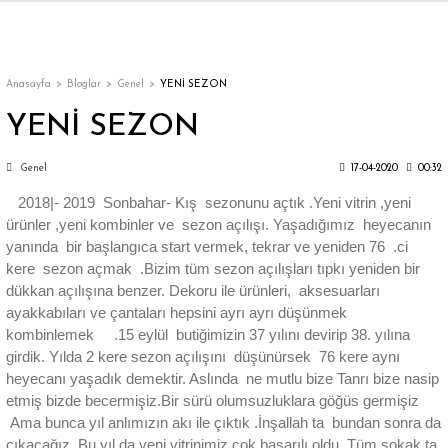
Geri Dön
Geri Dön
Geri Dön
Geri Dön
Geri Dön
Geri Dön
Geri Dön
ON
EN
ÜZDAN
LAR
Trençkot
Trençkot
Anasayfa
Bloglar
Genel
YENİ SEZON
YENİ SEZON
Trençkot
Trençkot
Genel
17-04-2020
00:32
Yağmurluk
Yağmurluk
2018|- 2019 Sonbahar- Kış sezonunu açtık .Yeni vitrin ,yeni
ürünler ,yeni kombinler ve sezon açılışı. Yaşadığımız heyecanın
yanında bir başlangıca start vermek, tekrar ve yeniden 76 .ci
kere sezon açmak .Bizim tüm sezon açılışları tıpkı yeniden bir
dükkan açılışına benzer. Dekoru ile ürünleri, aksesuarları
ayakkabıları ve çantaları hepsini ayrı ayrı düşünmek
ı
kombinlemek .15 eylül butiğimizin 37 yılını devirip 38. yılına
girdik. Yılda 2 kere sezon açılışını düşünürsek 76 kere aynı
bı
ka
heyecanı yaşadık demektir. Aslında ne mutlu bize Tanrı bize nasip
etmiş bizde becermişiz.Bir sürü olumsuzluklara göğüs germişiz
Ama bunca yıl anlımızın akı ile çıktık .İnşallah ta bundan sonra da
çıkacağız .Bu yıl da yeni vitrinimiz çok başarılı oldu .Tüm sokak ta