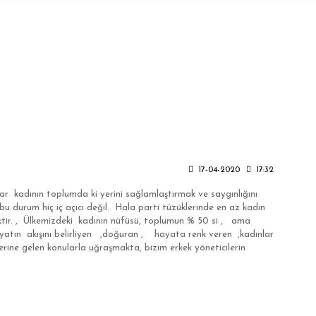
17-04-2020
17:32
 kadının toplumda ki yerini sağlamlaştırmak ve saygınlığını
 durum hiç iç açıcı değil. Hala parti tüzüklerinde en az kadın
ktir. , Ülkemizdeki kadının nüfüsü, toplumun % 50 si , ama
atın akışını belirliyen ,doğuran , hayata renk veren ,kadınlar
ne gelen konularla uğraşmakta, bizim erkek yöneticilerin