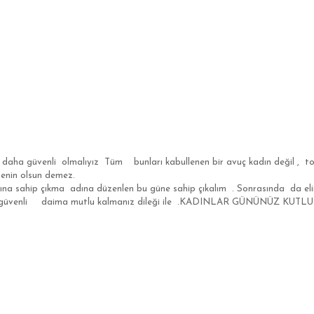
ı ve daha güvenli olmalıyız Tüm bunları kabullenen bir avuç kadın değil
senin olsun demez.
kma adına düzenlen bu güne sahip çıkalım . Sonrasında da elimizden
a güvenli daima mutlu kalmanız dileği ile .KADINLAR GÜNÜNÜZ KUT