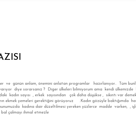
ZISI
er ve günün anlam, önemini anlatan programlar hazırlanıyor.. Tüm bunlar
rıyor diye sorarsanız ? Diger ülkeleri bilmiyorum ama kendi ülkemizde bu
ndaki kadın sayısı , erkek sayısından çok daha düşükse , sıkıntı var deme
ırın ekmek yemeleri gerektiğini görüyoruz .Kadın gözüyle baktığımda hay
umuzda kadına dair düzeltilmesi yereken yüzlerce madde varken, , işleri
bal çalmayı ihmal etmezle