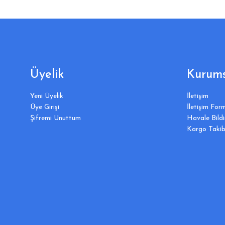
Üyelik
Kurums
Yeni Üyelik
İletişim
Üye Girişi
İletişim For
Şifremi Unuttum
Havale Bild
Kargo Takib