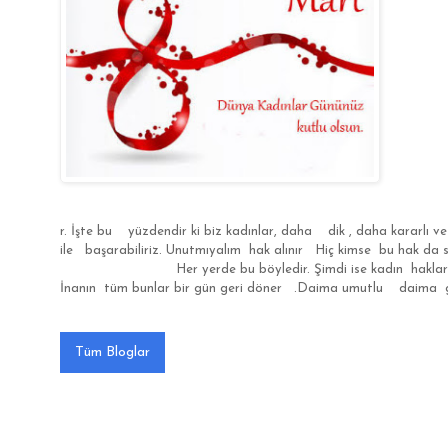
r. İşte bu yüzdendir ki biz kadınlar, daha dik , daha kararl
ile başarabiliriz. Unutmıyalım hak alınır Hiç kimse bu hak da 
Her yerde bu böyledir. Şimdi ise kadın haklarına sahip çı
İnanın tüm bunlar bir gün geri döner .Daima umutlu daim
Tüm Bloglar