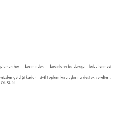
 , toplumun her kesimindeki kadınların bu duruşu kabullenmesi
 geldiği kadar sivil toplum kuruluşlarına destek verelim .
LU OLSUN