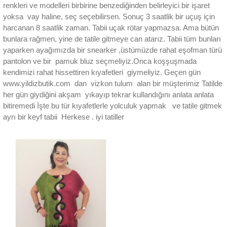
renkleri ve modelleri birbirine benzediğinden belirleyici bir işaret
yoksa vay haline, seç seçebilirsen. Sonuç 3 saatlik bir uçuş için
harcanan 8 saatlik zaman. Tabii uçak rötar yapmazsa. Ama bütün
bunlara rağmen, yine de tatile gitmeye can atarız. Tabii tüm bunları
yaparken ayağımızda bir snearker ,üstümüzde rahat eşofman türü
pantolon ve bir pamuk bluz seçmeliyiz.Onca koşşuşmada
kendimizi rahat hissettiren kıyafetleri giymeliyiz. Geçen gün
www.yildizbutik.com dan vizkon tulum alan bir müşterimiz Tatilde
her gün giydiğini akşam yıkayıp tekrar kullandığını anlata anlata
bitiremedi
İşte bu tür kıyafetlerle yolculuk yapmak ve tatile gitmek
ayrı bir keyf tabii Herkese . iyi tatiller