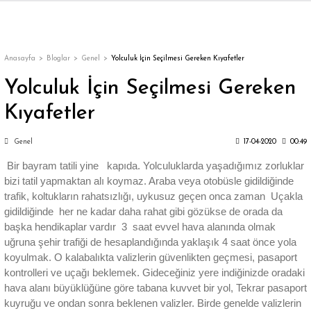
Geri Dön
Geri Dön
Geri Dön
Geri Dön
Geri Dön
Geri Dön
Geri Dön
ON
EN
ÜZDAN
LAR
Trençkot
Trençkot
Anasayfa
Bloglar
Genel
Yolculuk İçin Seçilmesi Gereken Kıyafetler
Yolculuk İçin Seçilmesi Gereken
Trençkot
Trençkot
Kıyafetler
Yağmurluk
Yağmurluk
Genel
17-04-2020
00:49
Bir bayram tatili yine kapıda. Yolculuklarda yaşadığımız zorluklar
bizi tatil yapmaktan alı koymaz. Araba veya otobüsle gidildiğinde
trafik, koltukların rahatsızlığı, uykusuz geçen onca zaman Uçakla
gidildiğinde her ne kadar daha rahat gibi gözükse de orada da
ı
başka hendikaplar vardır 3 saat evvel hava alanında olmak
uğruna şehir trafiği de hesaplandığında yaklaşık 4 saat önce yola
koyulmak. O kalabalıkta valizlerin güvenlikten geçmesi, pasaport
bı
ka
kontrolleri ve uçağı beklemek. Gideceğiniz yere indiğinizde oradaki
hava alanı büyüklüğüne göre tabana kuvvet bir yol, Tekrar pasaport
kuyruğu ve ondan sonra beklenen valizler. Birde genelde valizlerin